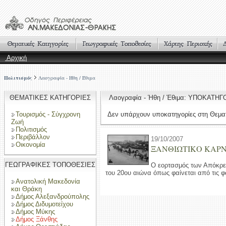
Αρχική
Πολιτισμός
Λαογραφία - Ήθη / Έθιμα
ΘΕΜΑΤΙΚΕΣ ΚΑΤΗΓΟΡΙΕΣ
Λαογραφία - Ήθη / Έθιμα: ΥΠΟΚΑΤΗΓ
Τουρισμός - Σύγχρονη
Δεν υπάρχουν υποκατηγορίες στη Θεματ
Ζωή
Πολιτισμός
Περιβάλλον
19/10/2007
Οικονομία
ΞΑΝΘΙΩΤΙΚΟ ΚΑΡ
ΓΕΩΓΡΑΦΙΚΕΣ ΤΟΠΟΘΕΣΙΕΣ
Ο εορτασμός των Απόκρεω
του 20ου αιώνα όπως φαίνεται από τις 
Ανατολική Μακεδονία
και Θράκη
Δήμος Αλεξανδρούπολης
Δήμος Διδυμοτείχου
Δήμος Μύκης
Δήμος Ξάνθης