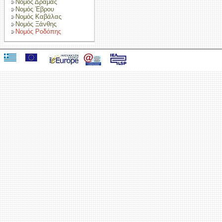
Νομός Δράμας
Νομός Έβρου
Νομός Καβάλας
Νομός Ξάνθης
Νομός Ροδόπης