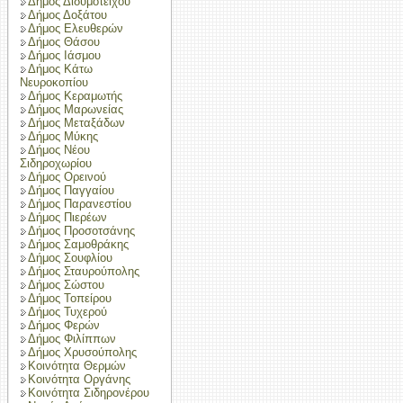
Δήμος Διδυμοτείχου
Δήμος Δοξάτου
Δήμος Ελευθερών
Δήμος Θάσου
Δήμος Ιάσμου
Δήμος Κάτω
Νευροκοπίου
Δήμος Κεραμωτής
Δήμος Μαρωνείας
Δήμος Μεταξάδων
Δήμος Μύκης
Δήμος Νέου
Σιδηροχωρίου
Δήμος Ορεινού
Δήμος Παγγαίου
Δήμος Παρανεστίου
Δήμος Πιερέων
Δήμος Προσοτσάνης
Δήμος Σαμοθράκης
Δήμος Σουφλίου
Δήμος Σταυρούπολης
Δήμος Σώστου
Δήμος Τοπείρου
Δήμος Τυχερού
Δήμος Φερών
Δήμος Φιλίππων
Δήμος Χρυσούπολης
Κοινότητα Θερμών
Κοινότητα Οργάνης
Κοινότητα Σιδηρονέρου