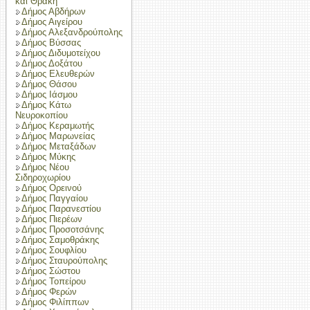
και Θράκη
Δήμος Αβδήρων
Δήμος Αιγείρου
Δήμος Αλεξανδρούπολης
Δήμος Βύσσας
Δήμος Διδυμοτείχου
Δήμος Δοξάτου
Δήμος Ελευθερών
Δήμος Θάσου
Δήμος Ιάσμου
Δήμος Κάτω
Νευροκοπίου
Δήμος Κεραμωτής
Δήμος Μαρωνείας
Δήμος Μεταξάδων
Δήμος Μύκης
Δήμος Νέου
Σιδηροχωρίου
Δήμος Ορεινού
Δήμος Παγγαίου
Δήμος Παρανεστίου
Δήμος Πιερέων
Δήμος Προσοτσάνης
Δήμος Σαμοθράκης
Δήμος Σουφλίου
Δήμος Σταυρούπολης
Δήμος Σώστου
Δήμος Τοπείρου
Δήμος Φερών
Δήμος Φιλίππων