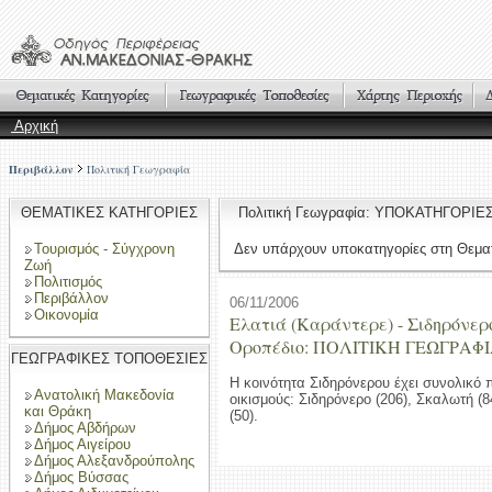
Αρχική
Περιβάλλον
Πολιτική Γεωγραφία
ΘΕΜΑΤΙΚΕΣ ΚΑΤΗΓΟΡΙΕΣ
Πολιτική Γεωγραφία: ΥΠΟΚΑΤΗΓΟΡΙΕ
Τουρισμός - Σύγχρονη
Δεν υπάρχουν υποκατηγορίες στη Θεματ
Ζωή
Πολιτισμός
Περιβάλλον
06/11/2006
Οικονομία
Ελατιά (Καράντερε) - Σιδηρόνερ
Οροπέδιο: ΠΟΛΙΤΙΚΗ ΓΕΩΓΡΑΦ
ΓΕΩΓΡΑΦΙΚΕΣ ΤΟΠΟΘΕΣΙΕΣ
Η κοινότητα Σιδηρόνερου έχει συνολικό 
Ανατολική Μακεδονία
οικισμούς: Σιδηρόνερο (206), Σκαλωτή (
και Θράκη
(50).
Δήμος Αβδήρων
Δήμος Αιγείρου
Δήμος Αλεξανδρούπολης
Δήμος Βύσσας