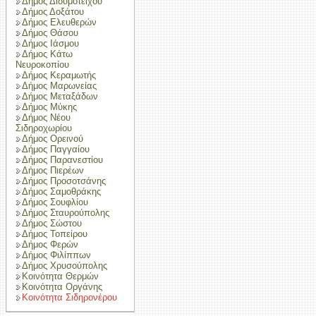
Δήμος Διδυμοτείχου
Δήμος Δοξάτου
Δήμος Ελευθερών
Δήμος Θάσου
Δήμος Ιάσμου
Δήμος Κάτω
Νευροκοπίου
Δήμος Κεραμωτής
Δήμος Μαρωνείας
Δήμος Μεταξάδων
Δήμος Μύκης
Δήμος Νέου
Σιδηροχωρίου
Δήμος Ορεινού
Δήμος Παγγαίου
Δήμος Παρανεστίου
Δήμος Πιερέων
Δήμος Προσοτσάνης
Δήμος Σαμοθράκης
Δήμος Σουφλίου
Δήμος Σταυρούπολης
Δήμος Σώστου
Δήμος Τοπείρου
Δήμος Φερών
Δήμος Φιλίππων
Δήμος Χρυσούπολης
Κοινότητα Θερμών
Κοινότητα Οργάνης
Κοινότητα Σιδηρονέρου