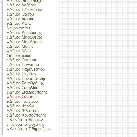
Δήμος Διδυμοτείχου
Δήμος Δοξάτου
Δήμος Ελευθερών
Δήμος Θάσου
Δήμος Ιάσμου
Δήμος Κάτω
Νευροκοπίου
Δήμος Κεραμωτής
Δήμος Μαρωνείας
Δήμος Μεταξάδων
Δήμος Μύκης
Δήμος Νέου
Σιδηροχωρίου
Δήμος Ορεινού
Δήμος Παγγαίου
Δήμος Παρανεστίου
Δήμος Πιερέων
Δήμος Προσοτσάνης
Δήμος Σαμοθράκης
Δήμος Σουφλίου
Δήμος Σταυρούπολης
Δήμος Σώστου
Δήμος Τοπείρου
Δήμος Φερών
Δήμος Φιλίππων
Δήμος Χρυσούπολης
Κοινότητα Θερμών
Κοινότητα Οργάνης
Κοινότητα Σιδηρονέρου