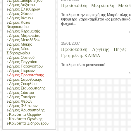
Δήμος Διδυμοτείχου
Προσοτσάνη - Μικρόπολη - Μενο
Δήμος Δοξάτου
Δήμος Ελευθερών
Δήμος Θάσου
Το κλίμα στην περιοχή της Μικρόπολης 
Δήμος Ιάσμου
υψόμετρα χαρακτηρίζεται ως μεσογειακό, 
Δήμος Κάτω
ψυχροί...
Νευροκοπίου
Δήμος Κεραμωτής
Δήμος Μαρωνείας
Δήμος Μεταξάδων
15/01/2007
Δήμος Μύκης
Προσοτσάνη – Αγγίτης – Πηγές – 
Δήμος Νέου
Σιδηροχωρίου
Γραμμένη: ΚΛΙΜΑ
Δήμος Ορεινού
Δήμος Παγγαίου
Το κλίμα είναι μεσογειακό...
Δήμος Παρανεστίου
Δήμος Πιερέων
Δήμος Προσοτσάνης
Δήμος Σαμοθράκης
Δήμος Σουφλίου
Δήμος Σταυρούπολης
Δήμος Σώστου
Δήμος Τοπείρου
Δήμος Φερών
Δήμος Φιλίππων
Δήμος Χρυσούπολης
Κοινότητα Θερμών
Κοινότητα Οργάνης
Κοινότητα Σιδηρονέρου