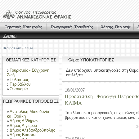
Αρχική
Περιβάλλον
Κλίμα
ΘΕΜΑΤΙΚΕΣ ΚΑΤΗΓΟΡΙΕΣ
Κλίμα: ΥΠΟΚΑΤΗΓΟΡΙΕΣ
Τουρισμός - Σύγχρονη
Δεν υπάρχουν υποκατηγορίες στη Θεμα
Ζωή
επιλέξατε.
Πολιτισμός
Περιβάλλον
Οικονομία
18/01/2007
Προσοτσάνη - Φαράγγι Πετρούσα
ΓΕΩΓΡΑΦΙΚΕΣ ΤΟΠΟΘΕΣΙΕΣ
ΚΛΙΜΑ
Ανατολική Μακεδονία
Το κλίμα είναι μεσογειακό, οι χειμώνες ε
και Θράκη
βροχοπτώσεις και οι χιονοπτώσεις είναι
Δήμος Αβδήρων
Δήμος Αιγείρου
Δήμος Αλεξανδρούπολης
Δήμος Βύσσας
21/01/2007