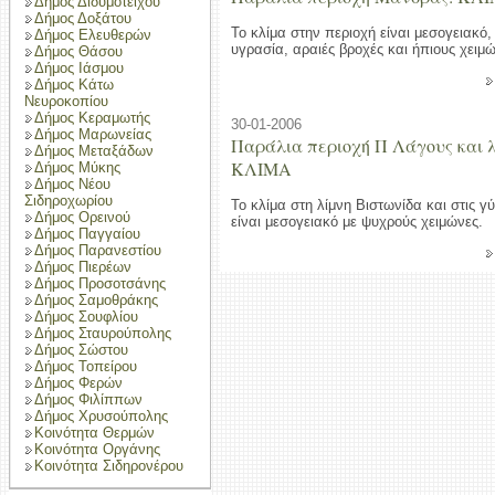
Δήμος Διδυμοτείχου
Δήμος Δοξάτου
Το κλίμα στην περιοχή είναι μεσογειακό,
Δήμος Ελευθερών
υγρασία, αραιές βροχές και ήπιους χειμώ
Δήμος Θάσου
Δήμος Ιάσμου
Δήμος Κάτω
Νευροκοπίου
Δήμος Κεραμωτής
30-01-2006
Δήμος Μαρωνείας
Παράλια περιοχή Π Λάγους και λ
Δήμος Μεταξάδων
ΚΛΙΜΑ
Δήμος Μύκης
Δήμος Νέου
Σιδηροχωρίου
Το κλίμα στη λίμνη Βιστωνίδα και στις γ
Δήμος Ορεινού
είναι μεσογειακό με ψυχρούς χειμώνες.
Δήμος Παγγαίου
Δήμος Παρανεστίου
Δήμος Πιερέων
Δήμος Προσοτσάνης
Δήμος Σαμοθράκης
Δήμος Σουφλίου
Δήμος Σταυρούπολης
Δήμος Σώστου
Δήμος Τοπείρου
Δήμος Φερών
Δήμος Φιλίππων
Δήμος Χρυσούπολης
Κοινότητα Θερμών
Κοινότητα Οργάνης
Κοινότητα Σιδηρονέρου