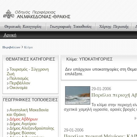
Αρχική
Περιβάλλον
Κλίμα
ΘΕΜΑΤΙΚΕΣ ΚΑΤΗΓΟΡΙΕΣ
Κλίμα: ΥΠΟΚΑΤΗΓΟΡΙΕΣ
Τουρισμός - Σύγχρονη
Δεν υπάρχουν υποκατηγορίες στη Θεμα
Ζωή
επιλέξατε.
Πολιτισμός
Περιβάλλον
Οικονομία
29-01-2006
Παράλια περιοχή Α
ΓΕΩΓΡΑΦΙΚΕΣ ΤΟΠΟΘΕΣΙΕΣ
Το κλίμα στην περιοχή εί
σχετικά χαμηλή υγρασία, αραιές βροχές 
Ανατολική Μακεδονία
και Θράκη
Δήμος Αβδήρων
Δήμος Αιγείρου
Δήμος Αλεξανδρούπολης
29-01-2006
Δήμος Βύσσας
Παράλια περιοχή Μάνδρας: ΚΛ