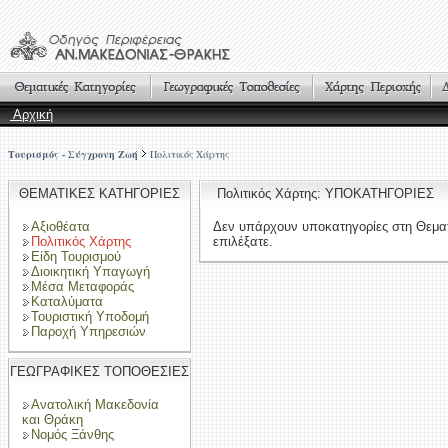
Αρχική
Τουρισμός - Σύγχρονη Ζωή
Πολιτικός Χάρτης
ΘΕΜΑΤΙΚΕΣ ΚΑΤΗΓΟΡΙΕΣ
Πολιτικός Χάρτης: ΥΠΟΚΑΤΗΓΟΡΙΕΣ
Αξιοθέατα
Δεν υπάρχουν υποκατηγορίες στη Θεμα
Πολιτικός Χάρτης
επιλέξατε.
Είδη Τουρισμού
Διοικητική Υπαγωγή
Μέσα Μεταφοράς
Καταλύματα
Τουριστική Υποδομή
Παροχή Υπηρεσιών
ΓΕΩΓΡΑΦΙΚΕΣ ΤΟΠΟΘΕΣΙΕΣ
Ανατολική Μακεδονία
και Θράκη
Νομός Ξάνθης