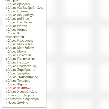
και Θράκη
Δήμος Αβδήρων
Δήμος Αλεξανδρούπολης
Δήμος Βύσσας
Δήμος Διδυμοτείχου
Δήμος Δοξάτου
Δήμος Ελευθερών
Δήμος Θάσου
Δήμος Ιάσμου
Δήμος Κάτω
Νευροκοπίου
Δήμος Κεραμωτής
Δήμος Μαρωνείας
Δήμος Μεταξάδων
Δήμος Μύκης
Δήμος Παγγαίου
Δήμος Παρανεστίου
Δήμος Πιερέων
Δήμος Προσοτσάνης
Δήμος Σαμοθράκης
Δήμος Σουφλίου
Δήμος Σταυρούπολης
Δήμος Τοπείρου
Δήμος Φερών
Δήμος Φιλίππων
Δήμος Χρυσούπολης
Κοινότητα Θερμών
Κοινότητα Σιδηρονέρου
Νομός Ξάνθης