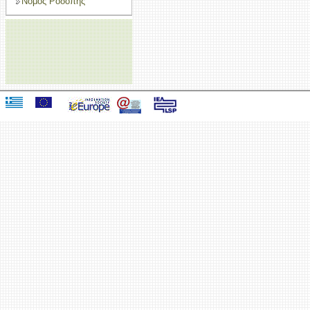
Νομός Ροδόπης