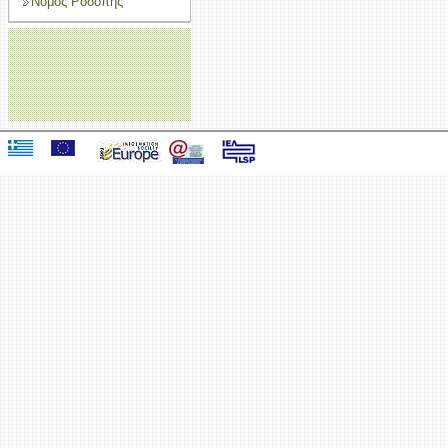
Νομός Ροδόπης