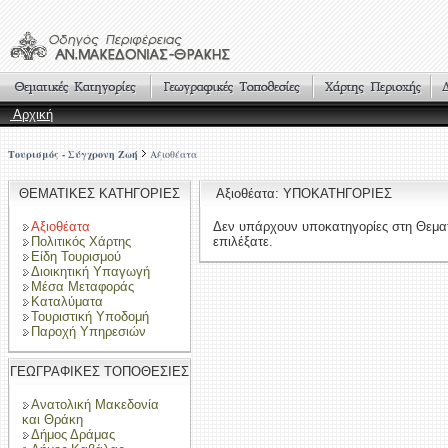
Αρχική
Τουρισμός - Σύγχρονη Ζωή
Αξιοθέατα
ΘΕΜΑΤΙΚΕΣ ΚΑΤΗΓΟΡΙΕΣ
Αξιοθέατα: ΥΠΟΚΑΤΗΓΟΡΙΕΣ
Αξιοθέατα
Δεν υπάρχουν υποκατηγορίες στη Θεμα
Πολιτικός Χάρτης
επιλέξατε.
Είδη Τουρισμού
Διοικητική Υπαγωγή
Μέσα Μεταφοράς
Καταλύματα
Τουριστική Υποδομή
Παροχή Υπηρεσιών
ΓΕΩΓΡΑΦΙΚΕΣ ΤΟΠΟΘΕΣΙΕΣ
Ανατολική Μακεδονία
και Θράκη
Δήμος Δράμας