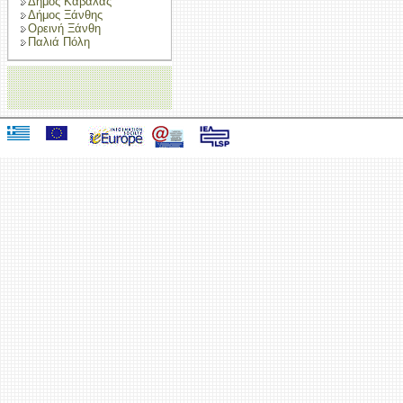
Δήμος Καβάλας
Δήμος Ξάνθης
Ορεινή Ξάνθη
Παλιά Πόλη