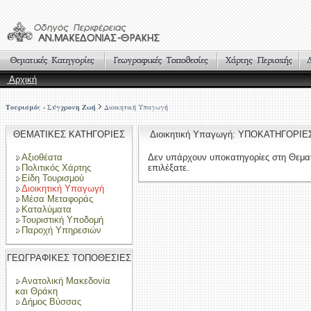
Αρχική
Τουρισμός - Σύγχρονη Ζωή
Διοικητική Υπαγωγή
ΘΕΜΑΤΙΚΕΣ ΚΑΤΗΓΟΡΙΕΣ
Διοικητική Υπαγωγή: ΥΠΟΚΑΤΗΓΟΡΙΕ
Αξιοθέατα
Δεν υπάρχουν υποκατηγορίες στη Θεμα
Πολιτικός Χάρτης
επιλέξατε.
Είδη Τουρισμού
Διοικητική Υπαγωγή
Μέσα Μεταφοράς
Καταλύματα
Τουριστική Υποδομή
Παροχή Υπηρεσιών
ΓΕΩΓΡΑΦΙΚΕΣ ΤΟΠΟΘΕΣΙΕΣ
Ανατολική Μακεδονία
και Θράκη
Δήμος Βύσσας