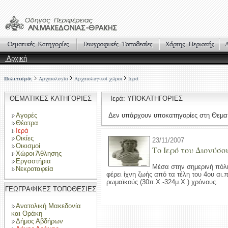
Αρχική
Πολιτισμός
Αρχαιολογία
Αρχαιολογικοί χώροι
Ιερά
ΘΕΜΑΤΙΚΕΣ ΚΑΤΗΓΟΡΙΕΣ
Ιερά: ΥΠΟΚΑΤΗΓΟΡΙΕΣ
Αγορές
Δεν υπάρχουν υποκατηγορίες στη Θεματ
Θέατρα
Ιερά
Οικίες
23/11/2007
Οικισμοί
Το Ιερό του Διονύσο
Χώροι Άθλησης
Εργαστήρια
Μέσα στην σημερινή πόλη 
Νεκροταφεία
φέρει ίχνη ζωής από τα τέλη του 4ου αι.π
ρωμαϊκούς (30π.Χ.-324μ.Χ.) χρόνους.
ΓΕΩΓΡΑΦΙΚΕΣ ΤΟΠΟΘΕΣΙΕΣ
Ανατολική Μακεδονία
και Θράκη
Δήμος Αβδήρων