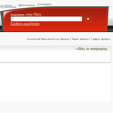
στην Πύλη
Αναζητήστε
Σύνθετη αναζήτηση
Ανατολική Μακεδονία και Θράκη
Νομός Δράμας
Δήμος Δράμας
Ολες οι κατηγορίες