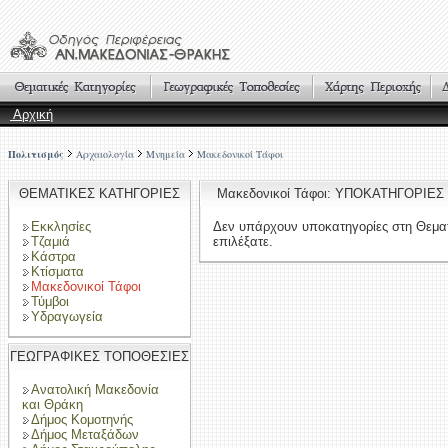
Αρχική
Πολιτισμός
Αρχαιολογία
Μνημεία
Μακεδονικοί Τάφοι
ΘΕΜΑΤΙΚΕΣ ΚΑΤΗΓΟΡΙΕΣ
Μακεδονικοί Τάφοι: ΥΠΟΚΑΤΗΓΟΡΙΕΣ
Εκκλησίες
Δεν υπάρχουν υποκατηγορίες στη Θεμα
Τζαμιά
επιλέξατε.
Κάστρα
Κτίσματα
Μακεδονικοί Τάφοι
Τύμβοι
Υδραγωγεία
ΓΕΩΓΡΑΦΙΚΕΣ ΤΟΠΟΘΕΣΙΕΣ
Ανατολική Μακεδονία
και Θράκη
Δήμος Κομοτηνής
Δήμος Μεταξάδων