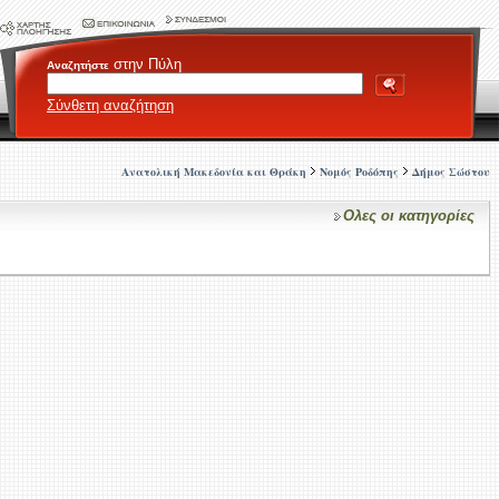
στην Πύλη
Αναζητήστε
Σύνθετη αναζήτηση
Ανατολική Μακεδονία και Θράκη
Νομός Ροδόπης
Δήμος Σώστου
Ολες οι κατηγορίες