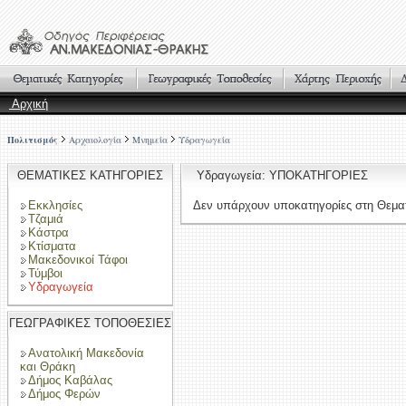
Αρχική
Πολιτισμός
Αρχαιολογία
Μνημεία
Υδραγωγεία
ΘΕΜΑΤΙΚΕΣ ΚΑΤΗΓΟΡΙΕΣ
Υδραγωγεία: ΥΠΟΚΑΤΗΓΟΡΙΕΣ
Εκκλησίες
Δεν υπάρχουν υποκατηγορίες στη Θεματ
Τζαμιά
Κάστρα
Κτίσματα
Μακεδονικοί Τάφοι
Τύμβοι
Υδραγωγεία
ΓΕΩΓΡΑΦΙΚΕΣ ΤΟΠΟΘΕΣΙΕΣ
Ανατολική Μακεδονία
και Θράκη
Δήμος Καβάλας
Δήμος Φερών