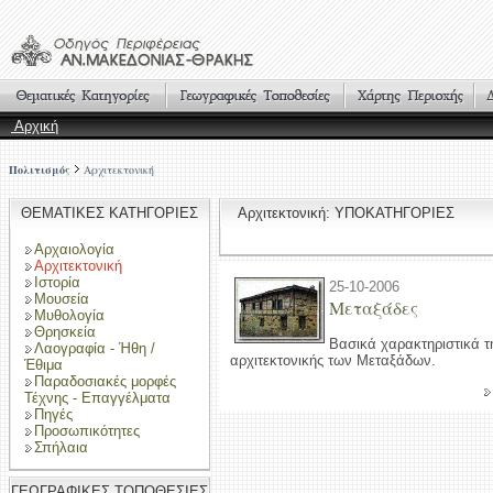
Αρχική
Πολιτισμός
Αρχιτεκτονική
ΘΕΜΑΤΙΚΕΣ ΚΑΤΗΓΟΡΙΕΣ
Αρχιτεκτονική: ΥΠΟΚΑΤΗΓΟΡΙΕΣ
Αρχαιολογία
Αρχιτεκτονική
Ιστορία
25-10-2006
Μουσεία
Μεταξάδες
Μυθολογία
Θρησκεία
Βασικά χαρακτηριστικά 
Λαογραφία - Ήθη /
αρχιτεκτονικής των Μεταξάδων.
Έθιμα
Παραδοσιακές μορφές
Τέχνης - Επαγγέλματα
Πηγές
Προσωπικότητες
Σπήλαια
ΓΕΩΓΡΑΦΙΚΕΣ ΤΟΠΟΘΕΣΙΕΣ