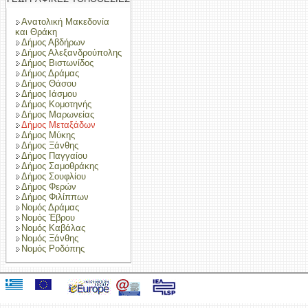
Ανατολική Μακεδονία
και Θράκη
Δήμος Αβδήρων
Δήμος Αλεξανδρούπολης
Δήμος Βιστωνίδος
Δήμος Δράμας
Δήμος Θάσου
Δήμος Ιάσμου
Δήμος Κομοτηνής
Δήμος Μαρωνείας
Δήμος Μεταξάδων
Δήμος Μύκης
Δήμος Ξάνθης
Δήμος Παγγαίου
Δήμος Σαμοθράκης
Δήμος Σουφλίου
Δήμος Φερών
Δήμος Φιλίππων
Νομός Δράμας
Νομός Έβρου
Νομός Καβάλας
Νομός Ξάνθης
Νομός Ροδόπης