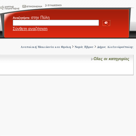
στην Πύλη
Αναζητήστε
Σύνθετη αναζήτηση
Ανατολική Μακεδονία και Θράκη
Νομός Έβρου
Δήμος Αλεξανδρούπολης
Ολες οι κατηγορίες