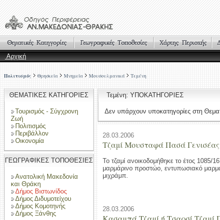
Αρχική
Πολιτισμός
Θρησκεία
Μνημεία
Μουσουλμανικά
Τεμένη
ΘΕΜΑΤΙΚΕΣ ΚΑΤΗΓΟΡΙΕΣ
Τεμένη: ΥΠΟΚΑΤΗΓΟΡΙΕΣ
Τουρισμός - Σύγχρονη
Δεν υπάρχουν υποκατηγορίες στη Θεματ
Ζωή
Πολιτισμός
Περιβάλλον
28.03.2006
Οικονομία
Τζαμί Μουσταφά Πασά Γενισέας
ΓΕΩΓΡΑΦΙΚΕΣ ΤΟΠΟΘΕΣΙΕΣ
Το τζαμί ανοικοδομήθηκε το έτος 1085/1
μαρμάρινο προστώο, εντυπωσιακό μαρμάρ
μιχράμπ.
Ανατολική Μακεδονία
και Θράκη
Δήμος Βιστωνίδος
Δήμος Διδυμοτείχου
Δήμος Κομοτηνής
28.03.2006
Δήμος Ξάνθης
Κασαμπά Τζαμί ή Τσαρσί Τζαμί 