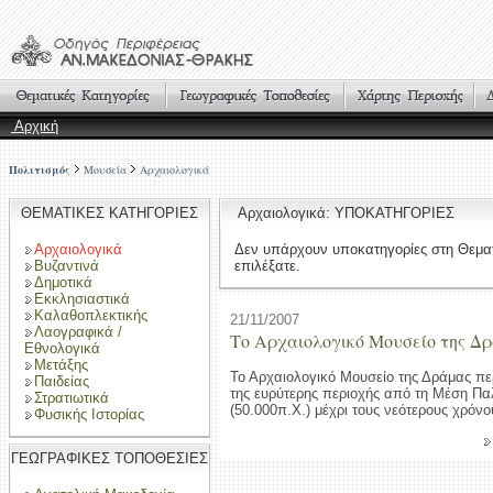
Αρχική
Πολιτισμός
Μουσεία
Αρχαιολογικά
ΘΕΜΑΤΙΚΕΣ ΚΑΤΗΓΟΡΙΕΣ
Αρχαιολογικά: ΥΠΟΚΑΤΗΓΟΡΙΕΣ
Αρχαιολογικά
Δεν υπάρχουν υποκατηγορίες στη Θεμα
Βυζαντινά
επιλέξατε.
Δημοτικά
Εκκλησιαστικά
Καλαθοπλεκτικής
21/11/2007
Λαογραφικά /
Το Αρχαιολογικό Μουσείο της Δ
Εθνολογικά
Μετάξης
Το Αρχαιολογικό Μουσείο της Δράμας πε
Παιδείας
της ευρύτερης περιοχής από τη Μέση Πα
Στρατιωτικά
(50.000π.Χ.) μέχρι τους νεότερους χρόνο
Φυσικής Ιστορίας
ΓΕΩΓΡΑΦΙΚΕΣ ΤΟΠΟΘΕΣΙΕΣ