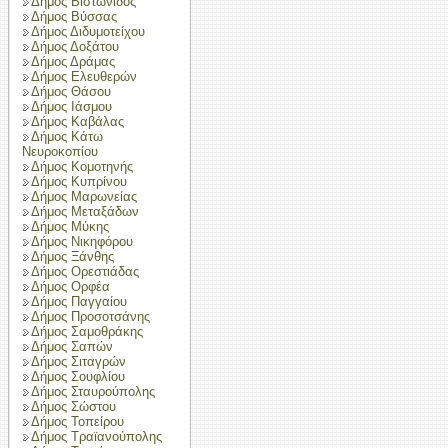
Δήμος Βιστωνίδος
Δήμος Βύσσας
Δήμος Διδυμοτείχου
Δήμος Δοξάτου
Δήμος Δράμας
Δήμος Ελευθερών
Δήμος Θάσου
Δήμος Ιάσμου
Δήμος Καβάλας
Δήμος Κάτω
Νευροκοπίου
Δήμος Κομοτηνής
Δήμος Κυπρίνου
Δήμος Μαρωνείας
Δήμος Μεταξάδων
Δήμος Μύκης
Δήμος Νικηφόρου
Δήμος Ξάνθης
Δήμος Ορεστιάδας
Δήμος Ορφέα
Δήμος Παγγαίου
Δήμος Προσοτσάνης
Δήμος Σαμοθράκης
Δήμος Σαπών
Δήμος Σιταγρών
Δήμος Σουφλίου
Δήμος Σταυρούπολης
Δήμος Σώστου
Δήμος Τοπείρου
Δήμος Τραϊανούπολης