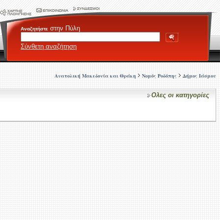
στην Πύλη
Αναζητήστε
Σύνθετη αναζήτηση
Ανατολική Μακεδονία και Θράκη
Νομός Ροδόπης
Δήμος Ιάσμου
Ολες οι κατηγορίες