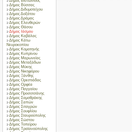
Δήμος Βιστωνίδος
Δήμος Βύσσας
Δήμος Διδυμοτείχου
Δήμος Δοξάτου
Δήμος Δράμας
Δήμος Ελευθερών
Δήμος Θάσου
Δήμος Ιάσμου
Δήμος Καβάλας
Δήμος Κάτω
Νευροκοπίου
Δήμος Κομοτηνής
Δήμος Κυπρίνου
Δήμος Μαρωνείας
Δήμος Μεταξάδων
Δήμος Μύκης
Δήμος Νικηφόρου
Δήμος Ξάνθης
Δήμος Ορεστιάδας
Δήμος Ορφέα
Δήμος Παγγαίου
Δήμος Προσοτσάνης
Δήμος Σαμοθράκης
Δήμος Σαπών
Δήμος Σιταγρών
Δήμος Σουφλίου
Δήμος Σταυρούπολης
Δήμος Σώστου
Δήμος Τοπείρου
Δήμος Τραϊανούπολης