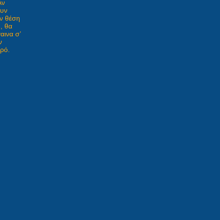
Αν
υν
ν θέση
, θα
αινα σ’
ν
τρό.