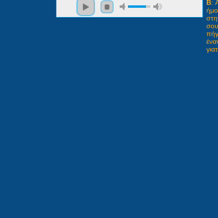
B
: 
ήμο
στη
σου
πήγ
ένα
για