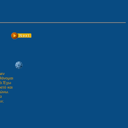
Δεν
θάνομαι
ά.Έχω
ετό και
ώνω.
α
ω;