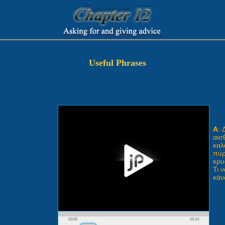
Useful Phrases
A
: 
αισ
καλ
πυρ
κρυ
Τι ν
κάν
00:00
00:14