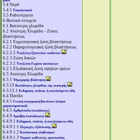
μήνα
5.4
Νερά
5.4.1
Επιφανειακά
5.5
Ραδιενέργεια
6
Βιοτικά στοιχεία
6.1
Κατώτερη χλωρίδα
6.2
Aνώτερη Χλωρίδα - Ζώνες
βλαστήσεως
6.2.1
Ευμεσογειακή ζώνη βλαστήσεως
6.2.2
Παραμεσογειακή ζώνη βλαστήσεως
6.2.2.2
Υποζώνη Quercion confertae
6.2.3
Ζώνη δασών
6.2.3.2
Υποζώνη Fagion moesiacae
6.2.5
Εξωδασική ζώνη υψηλών ορέων
6.3
Aνώτερη Χλωρίδα
6.3.1
Υδροχαρής βλάστηση
6.3.13
Κατάλογος χλωρίδας της περιοχής
6.3.13.1
Ενδημικά, σπάνια, ή απειλούμενα είδη
6.4
Πανίδα
6.4.1
Γενική περιγραφή βιοτόπων (κύρια
χαρακτηριστικά)
6.4.5
Αρθρόποδα (κατάλογος)
6.4.9
Αμφίβια (κατάλογος)
6.4.9.1
Ενδημικά, σπάνια, ή απειλούμενα είδη
6.4.9.1.1
Περιοχές εξάπλωσης
6.4.9.1.2
Κατάσταση πληθυσμού
6.4.9.1.3
Νομικό καθεστώς προστασίας