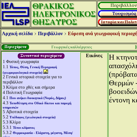
Αρχική σελίδα
Περιβάλλον
Εύρεση ανά γεωγραφική περιοχή
Γεωργικές καλλιέργειες
Εικόνες
Η κτηνοτ
1
Φυσική γεωγραφία
απασχόλη
1.1
Τόπος, Θέση, Γενική Περιγραφή
(πρόβατα
(γεωμορφολογικά στοιχεία)
2
Γενικά ιστορικά στοιχεία για το
Θερμών -
περιβάλλον
3
Κλίμα στο χθές και σήμερα
βοοειδών
4
Πολιτική Γεωγραφία
4.1
έντονη κ
Που ανήκει διοικητικά (Νομός, Δήμος)
4.3
Τοποθέτηση στο Οδικό δίκτυο και παροχή
υπηρεσιών
5
Αβιοτικά στοιχεία
5.2
Υπέδαφος (γεωλογικά στοιχεία)
5.3
Κλίμα
5.3.1
Τύποι κλίματος
5.3.2
Θερμοκρασία - Ελάχιστη, μέγιστη, Μέση/