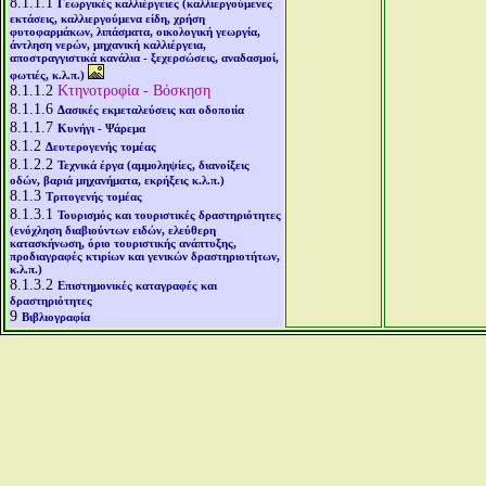
8.1.1.1
Γεωργικές καλλιέργειες (καλλιεργούμενες
εκτάσεις, καλλιεργούμενα είδη, χρήση
φυτοφαρμάκων, λιπάσματα, οικολογική γεωργία,
άντληση νερών, μηχανική καλλιέργεια,
αποστραγγιστικά κανάλια - ξεχερσώσεις, αναδασμοί,
φωτιές, κ.λ.π.)
8.1.1.2
Κτηνοτροφία - Βόσκηση
8.1.1.6
Δασικές εκμεταλεύσεις και οδοποιία
8.1.1.7
Κυνήγι - Ψάρεμα
8.1.2
Δευτερογενής τομέας
8.1.2.2
Τεχνικά έργα (αμμοληψίες, διανοίξεις
οδών, βαριά μηχανήματα, εκρήξεις κ.λ.π.)
8.1.3
Τριτογενής τομέας
8.1.3.1
Τουρισμός και τουριστικές δραστηριότητες
(ενόχληση διαβιούντων ειδών, ελεύθερη
κατασκήνωση, όριο τουριστικής ανάπτυξης,
προδιαγραφές κτιρίων και γενικών δραστηριοτήτων,
κ.λ.π.)
8.1.3.2
Επιστημονικές καταγραφές και
δραστηριότητες
9
Βιβλιογραφία