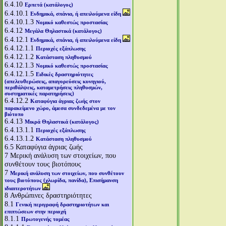
6.4.10
Ερπετά (κατάλογος)
6.4.10.1
Ενδημικά, σπάνια, ή απειλούμενα είδη
6.4.10.1.3
Νομικό καθεστώς προστασίας
6.4.12
Μεγάλα Θηλαστικά (κατάλογος)
6.4.12.1
Ενδημικά, σπάνια, ή απειλούμενα είδη
6.4.12.1.1
Περιοχές εξάπλωσης
6.4.12.1.2
Κατάσταση πληθυσμού
6.4.12.1.3
Νομικό καθεστώς προστασίας
6.4.12.1.5
Ειδικές δραστηριότητες
(απελευθερώσεις, απαγορεύσεις κυνηγιού,
περιθάλψεις, καταμετρήσεις πληθυσμών,
συστηματικές παρατηρήσεις)
6.4.12.2
Καταφύγια άγριας ζωής στον
παρακείμενο χώρο, άμεσα συνδεδεμένα με τον
βιότοπο
6.4.13
Μικρά Θηλαστικά (κατάλογος)
6.4.13.1.1
Περιοχές εξάπλωσης
6.4.13.1.2
Κατάσταση πληθυσμού
6.5
Καταφύγια άγριας ζωής
7
Μερική ανάλυση των στοιχείων, που
συνθέτουν τους βιοτόπους
7
Μερική ανάλυση των στοιχείων, που συνθέτουν
τους βιοτόπους (χλωρίδα, πανίδα), Επισήμανση
ιδιαιτεροτήτων
8
Ανθρώπινες δραστηριότητες
8.1
Γενική περιγραφή δραστηριοτήτων και
επιπτώσεων στην περιοχή
8.1.1
Πρωτογενής τομέας