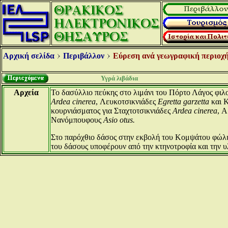
Αρχική σελίδα
Περιβάλλον
Εύρεση ανά γεωγραφική περιοχή
Υγρά λιβάδια
Αρχεία
Το δασύλλιο πεύκης στο λιμάνι του Πόρτο Λάγος φιλο
Ardea cinerea
, Λευκοτσικνιάδες
Egretta garzetta
και Κ
κουρνιάσματος για Σταχτοτσικνιάδες
Ardea cinerea
, Α
Νανόμπουφους
Asio otus.
Στο παρόχθιο δάσος στην εκβολή του Κομψάτου φώλ
του δάσους υποφέρουν από την κτηνοτροφία και την υ