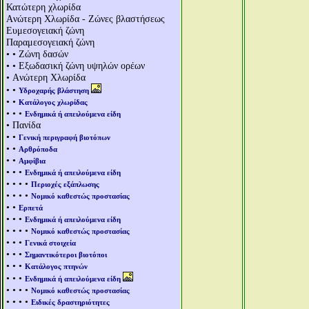
Κατώτερη χλωρίδα
Aνώτερη Χλωρίδα - Ζώνες βλαστήσεως
Ευμεσογειακή ζώνη
Παραμεσογειακή ζώνη
• • Ζώνη δασών
• • Εξωδασική ζώνη υψηλών ορέων
• Aνώτερη Χλωρίδα
• •
Υδροχαρής βλάστηση
• •
Κατάλογος χλωρίδας
• • •
Ενδημικά ή απειλούμενα είδη
• Πανίδα
• •
Γενική περιγραφή βιοτόπων
• •
Αρθρόποδα
• •
Αμφίβια
• • •
Ενδημικά ή απειλούμενα είδη
• • • •
Περιοχές εξάπλωσης
• • • •
Νομικό καθεστώς προστασίας
• •
Ερπετά
• • •
Ενδημικά ή απειλούμενα είδη
• • • •
Νομικό καθεστώς προστασίας
• • •
Γενικά στοιχεία
• • •
Σημαντικότεροι βιοτόποι
• • •
Κατάλογος πτηνών
• • •
Ενδημικά ή απειλούμενα είδη
• • • •
Νομικό καθεστώς προστασίας
• • • •
Ειδικές δραστηριότητες