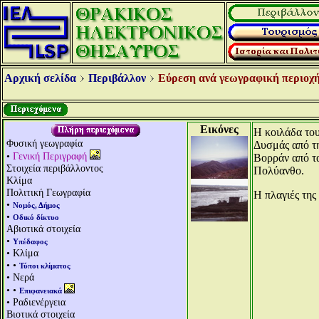
Αρχική σελίδα
Περιβάλλον
Εύρεση ανά γεωγραφική περιοχή
Εικόνες
Η κοιλάδα το
Φυσική γεωγραφία
Δυσμάς από τη
•
Γενική Περιγραφή
Βορράν από τα
Στοιχεία περιβάλλοντος
Πολύανθο.
Κλίμα
Πολιτική Γεωγραφία
Η πλαγιές της
•
Νομός, Δήμος
•
Οδικό δίκτυο
Αβιοτικά στοιχεία
•
Υπέδαφος
• Κλίμα
• •
Τύποι κλίματος
• Νερά
• •
Επιφανειακά
• Ραδιενέργεια
Βιοτικά στοιχεία