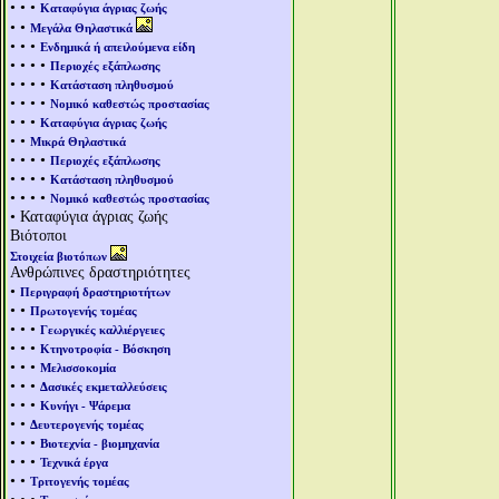
• • •
Καταφύγια άγριας ζωής
• •
Μεγάλα Θηλαστικά
• • •
Ενδημικά ή απειλούμενα είδη
• • • •
Περιοχές εξάπλωσης
• • • •
Κατάσταση πληθυσμού
• • • •
Νομικό καθεστώς προστασίας
• • •
Καταφύγια άγριας ζωής
• •
Μικρά Θηλαστικά
• • • •
Περιοχές εξάπλωσης
• • • •
Κατάσταση πληθυσμού
• • • •
Νομικό καθεστώς προστασίας
• Καταφύγια άγριας ζωής
Βιότοποι
Στοιχεία βιοτόπων
Ανθρώπινες δραστηριότητες
•
Περιγραφή δραστηριοτήτων
• •
Πρωτογενής τομέας
• • •
Γεωργικές καλλιέργειες
• • •
Κτηνοτροφία - Βόσκηση
• • •
Μελισσοκομία
• • •
Δασικές εκμεταλλεύσεις
• • •
Κυνήγι - Ψάρεμα
• •
Δευτερογενής τομέας
• • •
Βιοτεχνία - βιομηχανία
• • •
Τεχνικά έργα
• •
Τριτογενής τομέας