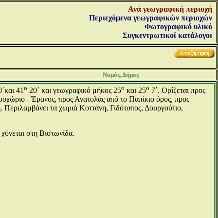
Ανά γεωγραφική περιοχή
Περιεχόμενα γεωγραφικών περιοχών
Φωτογραφικό υλικό
Συγκεντρωτικοί κατάλογοι
Νομός, Δήμος
ο
ο
ο
΄και 41
20΄ και γεωγραφικό μήκος 25
και 25
7΄. Ορίζεται προς
οχώριο - Έρανος, προς Ανατολάς από το Παπίκιο όρος, προς
 Περιλαμβάνει τα χωριά Κοττάνη, Γιδότοπος, Δουργούτιο,
 χύνεται στη Βιστωνίδα.