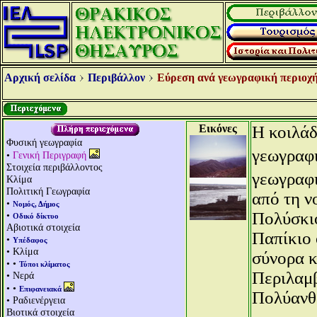
Αρχική σελίδα
Περιβάλλον
Εύρεση ανά γεωγραφική περιοχή
Εικόνες
Η κοιλάδ
Φυσική γεωγραφία
γεωγραφι
•
Γενική Περιγραφή
Στοιχεία περιβάλλοντος
γεωγραφ
Κλίμα
Πολιτική Γεωγραφία
από τη ν
•
Νομός, Δήμος
Πολύσκιο
•
Οδικό δίκτυο
Αβιοτικά στοιχεία
Παπίκιο 
•
Υπέδαφος
• Κλίμα
σύνορα κ
• •
Τύποι κλίματος
Περιλαμβ
• Νερά
• •
Επιφανειακά
Πολύανθ
• Ραδιενέργεια
Βιοτικά στοιχεία