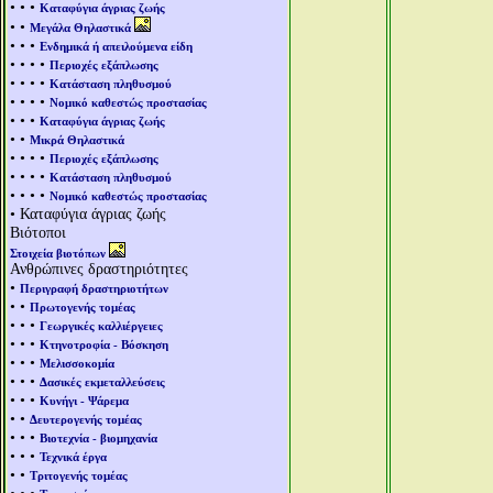
• • •
Καταφύγια άγριας ζωής
• •
Μεγάλα Θηλαστικά
• • •
Ενδημικά ή απειλούμενα είδη
• • • •
Περιοχές εξάπλωσης
• • • •
Κατάσταση πληθυσμού
• • • •
Νομικό καθεστώς προστασίας
• • •
Καταφύγια άγριας ζωής
• •
Μικρά Θηλαστικά
• • • •
Περιοχές εξάπλωσης
• • • •
Κατάσταση πληθυσμού
• • • •
Νομικό καθεστώς προστασίας
• Καταφύγια άγριας ζωής
Βιότοποι
Στοιχεία βιοτόπων
Ανθρώπινες δραστηριότητες
•
Περιγραφή δραστηριοτήτων
• •
Πρωτογενής τομέας
• • •
Γεωργικές καλλιέργειες
• • •
Κτηνοτροφία - Βόσκηση
• • •
Μελισσοκομία
• • •
Δασικές εκμεταλλεύσεις
• • •
Κυνήγι - Ψάρεμα
• •
Δευτερογενής τομέας
• • •
Βιοτεχνία - βιομηχανία
• • •
Τεχνικά έργα
• •
Τριτογενής τομέας