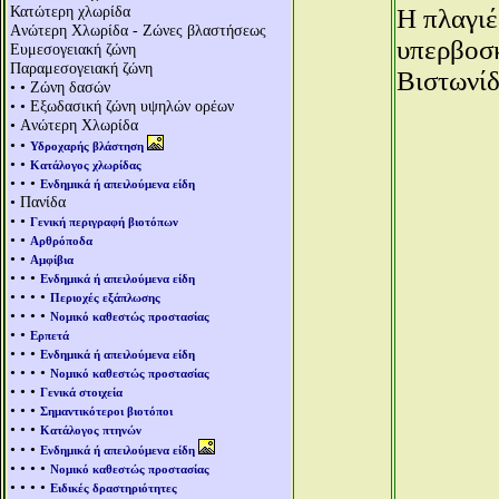
Κατώτερη χλωρίδα
Η πλαγιέ
Aνώτερη Χλωρίδα - Ζώνες βλαστήσεως
υπερβοσκ
Ευμεσογειακή ζώνη
Παραμεσογειακή ζώνη
Βιστωνίδ
• • Ζώνη δασών
• • Εξωδασική ζώνη υψηλών ορέων
• Aνώτερη Χλωρίδα
• •
Υδροχαρής βλάστηση
• •
Κατάλογος χλωρίδας
• • •
Ενδημικά ή απειλούμενα είδη
• Πανίδα
• •
Γενική περιγραφή βιοτόπων
• •
Αρθρόποδα
• •
Αμφίβια
• • •
Ενδημικά ή απειλούμενα είδη
• • • •
Περιοχές εξάπλωσης
• • • •
Νομικό καθεστώς προστασίας
• •
Ερπετά
• • •
Ενδημικά ή απειλούμενα είδη
• • • •
Νομικό καθεστώς προστασίας
• • •
Γενικά στοιχεία
• • •
Σημαντικότεροι βιοτόποι
• • •
Κατάλογος πτηνών
• • •
Ενδημικά ή απειλούμενα είδη
• • • •
Νομικό καθεστώς προστασίας
• • • •
Ειδικές δραστηριότητες