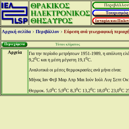
Αρχική σελίδα
Περιβάλλον
Εύρεση ανά γεωγραφική περιοχή
Τύποι κλίματος
Αρχεία
Για την περίοδο μετρήσεων 1951-1989, η απόλυτη ελά
0
0
9,2
C και η μέση μέγιστη 19,1
C.
Αναλυτικά οι μέσες θερμοκρασίες ανά μήνα είναι:
Μήνας Ιαν Φεβ Μαρ Απρ Μαι Ιούν Ιούλ Αυγ Σεπτ Οκ
0
0
0
0
0
0
Θερμοκ. 5,0
C 5,9
C 8,3
C 13,2
C 18,0
C 23,0
C 2