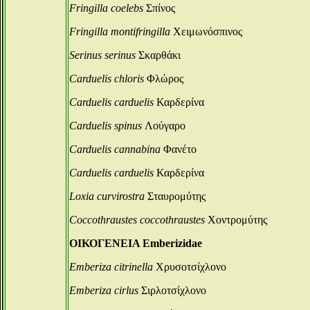
Fringilla coelebs
Σπίνος
Fringilla montifringilla
Χειμωνόσπινος
Serinus serinus
Σκαρθάκι
Carduelis chloris
Φλώρος
Carduelis carduelis
Καρδερίνα
Carduelis spinus
Λούγαρο
Carduelis cannabina
Φανέτο
Carduelis carduelis
Καρδερίνα
Loxia curvirostra
Σταυρομύτης
Coccothraustes coccothraustes
Χοντρομύτης
ΟΙΚΟΓΕΝΕΙΑ Emberizidae
Emberiza citrinella
Χρυσοτσίχλονο
Emberiza cirlus
Σιρλοτσίχλονο