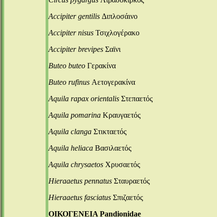
Accipiter gentilis
Διπλοσάινο
Accipiter nisus
Τσιχλογέρακο
Accipiter brevipes
Σαϊνι
Buteo buteo
Γερακίνα
Buteo rufinus
Αετογερακίνα
Aquila rapax orientalis
Στεπαετός
Aquila pomarina
Κραυγαετός
Aquila clanga
Στικταετός
Aquila heliaca
Βασιλαετός
Aquila chrysaetos
Χρυσαετός
Hieraaetus pennatus
Σταυραετός
Hieraaetus fasciatus
Σπιζαετός
ΟΙΚΟΓΕΝΕΙΑ Pandionidae