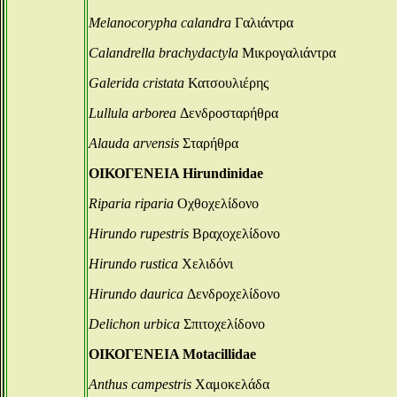
Melanocorypha calandra
Γαλιάντρα
Calandrella brachydactyla
Μικρογαλιάντρα
Galerida cristata
Κατσουλιέρης
Lullula arborea
Δενδροσταρήθρα
Alauda arvensis
Σταρήθρα
ΟΙΚΟΓΕΝΕΙΑ Hirundinidae
Riparia riparia
Οχθοχελίδονο
Hirundo rupestris
Βραχοχελίδονο
Hirundo rustica
Χελιδόνι
Hirundo daurica
Δενδροχελίδονο
Delichon urbica
Σπιτοχελίδονο
ΟΙΚΟΓΕΝΕΙΑ Motacillidae
Anthus campestris
Χαμοκελάδα