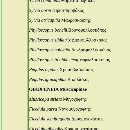
Sylvia communis
Θαμνοτσιροβάκος
Sylvia borin
Κηποτσιροβάκος
Sylvia atricapilla
Μαυροσκούπης
Phylloscopus bonelli
Βουνοφυλλοσκόπος
Phylloscopus sibilatrix
Δασοφυλλοσκόπος
Phylloscopus collybita
Δενδροφυλλοσκόπος
Phylloscopus trochilus
Θαμνοφυλλοσκόπος
Regulus regulus
Χρυσοβασιλίσκος
Regulus ignicapillus
Βασιλίσκος
ΟΙΚΟΓΕΝΕΙΑ Muscicapidae
Muscicapa striata
Μυγοχάφτης
Ficedula parva
Νανομυγοχάφτης
Ficedula semitorquata
Δρυομυγοχάφτης
Ficedula albicollis
Κρικομυγοχάφτης