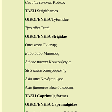
Cuculus canorus
Κούκος
ΤΑΞΗ Strigiformes
ΟΙΚΟΓΕΝΕΙΑ Tytonidae
Tyto alba
Τυτώ
ΟΙΚΟΓΕΝΕΙΑ Strigidae
Otus scops
Γκιώνης
Bubo bubo
Μπούφος
Athene noctua
Κουκουβάγια
Strix aluco
Χουχουριστής
Asio otus
Νανόμπουφος
Asio flammeus
Βαλτόμπουφος
ΤΑΞΗ Caprimulgiformes
ΟΙΚΟΓΕΝΕΙΑ Caprimulgidae