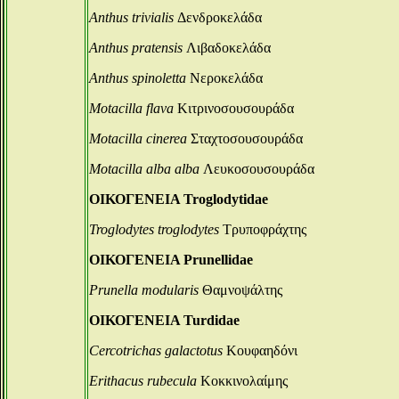
Anthus trivialis
Δενδροκελάδα
Anthus pratensis
Λιβαδοκελάδα
Anthus spinoletta
Νεροκελάδα
Motacilla flava
Κιτρινοσουσουράδα
Motacilla cinerea
Σταχτοσουσουράδα
Motacilla alba alba
Λευκοσουσουράδα
ΟΙΚΟΓΕΝΕΙΑ Troglodytidae
Troglodytes troglodytes
Τρυποφράχτης
ΟΙΚΟΓΕΝΕΙΑ Prunellidae
Prunella modularis
Θαμνοψάλτης
ΟΙΚΟΓΕΝΕΙΑ Turdidae
Cercotrichas galactotus
Κουφαηδόνι
Erithacus rubecula
Κοκκινολαίμης