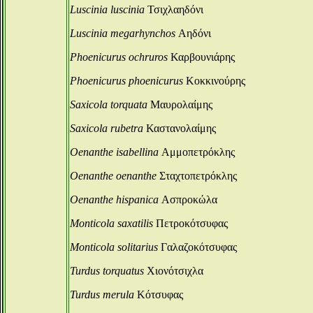
Luscinia luscinia
Τσιχλαηδόνι
Luscinia megarhynchos
Αηδόνι
Phoenicurus ochruros
Καρβουνιάρης
Phoenicurus phoenicurus
Κοκκινούρης
Saxicola torquata
Μαυρολαίμης
Saxicola rubetra
Καστανολαίμης
Oenanthe isabellina
Αμμοπετρόκλης
Oenanthe oenanthe
Σταχτοπετρόκλης
Oenanthe hispanica
Ασπροκώλα
Monticola saxatilis
Πετροκότσυφας
Monticola solitarius
Γαλαζοκότσυφας
Turdus torquatus
Χιονότσιχλα
Turdus merula
Κότσυφας