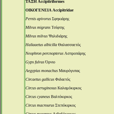
ΤΑΞΗ Accipitriformes
ΟΙΚΟΓΕΝΕΙΑ Accipitridae
Pernis apivorus
Σφηκιάρης
Milvus migrans
Τσίφτης
Milvus milvus
Ψαλιδιάρης
Haliaaetus albicilla
Θαλασσαετός
Neophron percnopterus
Ασπροπάρης
Gyps fulvus
Όρνιο
Aegypius monachus
Μαυρόγυπας
Circaetus gallicus
Φιδαετός
Circus aeruginosus
Καλαμόκιρκος
Circus cyaneus
Βαλτόκιρκος
Circus macrourus
Στεπόκιρκος
Circus pygargus
Λιβαδόκιρκος