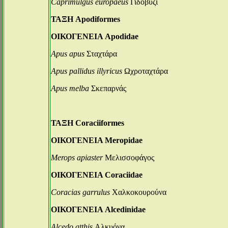
Caprimulgus europaeus
Γιδοβύζι
ΤΑΞΗ Apodiformes
ΟΙΚΟΓΕΝΕΙΑ Apodidae
Apus apus
Σταχτάρα
Apus pallidus illyricus
Ωχροταχτάρα
Apus melba
Σκεπαρνάς
ΤΑΞΗ Coraciiformes
ΟΙΚΟΓΕΝΕΙΑ Meropidae
Merops apiaster
Μελισσοφάγος
ΟΙΚΟΓΕΝΕΙΑ Coraciidae
Coracias garrulus
Χαλκοκουρούνα
ΟΙΚΟΓΕΝΕΙΑ Alcedinidae
Alcedo atthis
Αλκυόνα