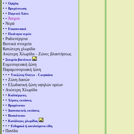
• •
Ομίχλη
• •
Βροχόπτωση
• •
Παγετοί-Χιόνι
• •
Άνεμοι
• Νερά
• •
Επιφανειακά
• •
Ποιότητα νερών
• Ραδιενέργεια
Βιοτικά στοιχεία
Κατώτερη χλωρίδα
Aνώτερη Χλωρίδα - Ζώνες βλαστήσεως
•
Στοιχεία βιοτόπων
Ευμεσογειακή ζώνη
Παραμεσογειακή ζώνη
• • •
Υποζώνη Ostryo - Carpinion
• • Ζώνη δασών
• • Εξωδασική ζώνη υψηλών ορέων
• Aνώτερη Χλωρίδα
• •
Καλλιέργειες
• •
Χέρσες εκτάσεις
• •
Βραχότοποι
• •
Δασοσκεπείς εκτάσεις
• •
Βοσκότοποι
• •
Κατάλογος χλωρίδας
• • •
Ενδημικά ή απειλούμενα είδη
• Πανίδα