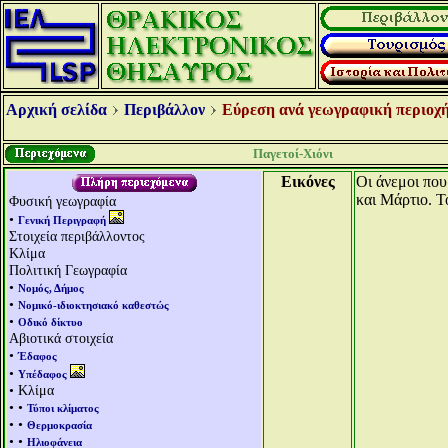
Αρχική σελίδα
Περιβάλλον
Εύρεση ανά γεωγραφική περιοχή
Παγετοί-Χιόνι
Εικόνες
Οι άνεμοι που
και Μάρτιο. 
Φυσική γεωγραφία
•
Γενική Περιγραφή
Στοιχεία περιβάλλοντος
Κλίμα
Πολιτική Γεωγραφία
•
Νομός, Δήμος
•
Νομικό-ιδιοκτησιακό καθεστώς
•
Οδικό δίκτυο
Αβιοτικά στοιχεία
•
Έδαφος
•
Υπέδαφος
• Κλίμα
• •
Τύποι κλίματος
• •
Θερμοκρασία
• •
Ηλιοφάνεια