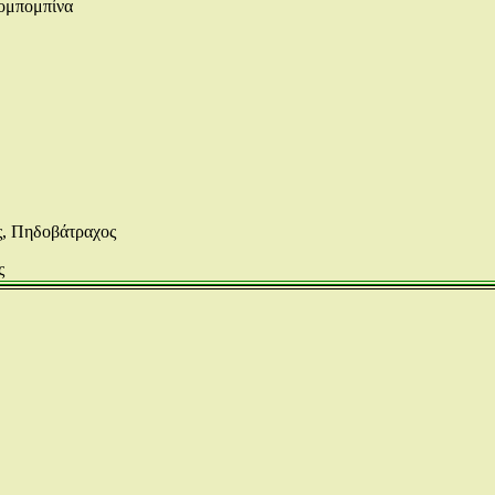
ομπομπίνα
ς, Πηδοβάτραχος
ς