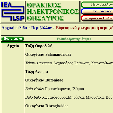
Αρχική σελίδα
Περιβάλλον
Εύρεση ανά γεωγραφική περιοχή
Ειδικές δραστηριότητες
Αρχεία
Τάξη Ουροδελή
Οικογένεια Salamandridae
Triturus cristatus
Λοχιοφόρος Τρίτωνας, Χτενοτρίτων
Τάξη Ανουρα
Οικογένεια Bufonidae
Bufo viridis
Πρασινόφρυνος, 'Ζάμπα
Bufo bufo
Χωματόφρυνος,Μπράσκα, Μπουσάκα, Βούζ
Οικογένεια Discoglosidae