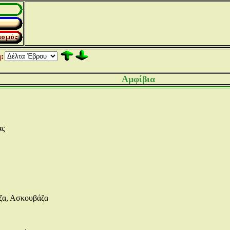
:
Αμφίβια
ας
α, Ασκουβάζα