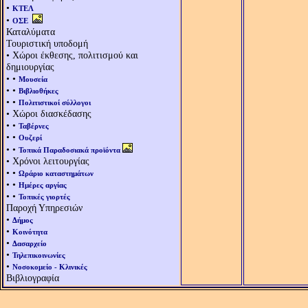
•
ΚΤΕΛ
•
ΟΣΕ
Καταλύματα
Τουριστική υποδομή
• Χώροι έκθεσης, πολιτισμού και
δημιουργίας
• •
Μουσεία
• •
Βιβλιοθήκες
• •
Πολιτιστικοί σύλλογοι
• Χώροι διασκέδασης
• •
Ταβέρνες
• •
Ουζερί
• •
Τοπικά Παραδοσιακά προϊόντα
• Χρόνοι λειτουργίας
• •
Ωράριο καταστημάτων
• •
Ημέρες αργίας
• •
Τοπικές γιορτές
Παροχή Υπηρεσιών
•
Δήμος
•
Κοινότητα
•
Δασαρχείο
•
Τηλεπικοινωνίες
•
Νοσοκομείο - Κλινικές
Βιβλιογραφία