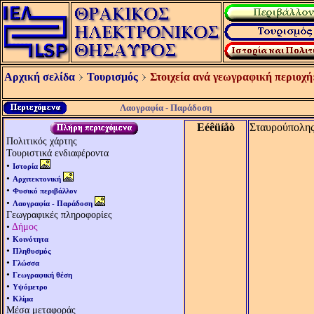
Αρχική σελίδα
Τουρισμός
Στοιχεία ανά γεωγραφική περιοχή
Λαογραφία - Παράδοση
Eéêüíåò
Σταυρούπολη
Πολιτικός χάρτης
Τουριστικά ενδιαφέροντα
•
Ιστορία
•
Αρχιτεκτονική
•
Φυσικό περιβάλλον
•
Λαογραφία - Παράδοση
Γεωγραφικές πληροφορίες
•
Δήμος
•
Κοινότητα
•
Πληθυσμός
•
Γλώσσα
•
Γεωγραφική θέση
•
Υψόμετρο
•
Κλίμα
Μέσα μεταφοράς