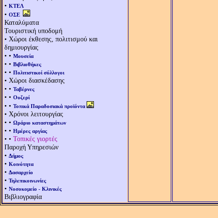
•
ΚΤΕΛ
•
ΟΣΕ
Καταλύματα
Τουριστική υποδομή
• Χώροι έκθεσης, πολιτισμού και
δημιουργίας
• •
Μουσεία
• •
Βιβλιοθήκες
• •
Πολιτιστικοί σύλλογοι
• Χώροι διασκέδασης
• •
Ταβέρνες
• •
Ουζερί
• •
Τοπικά Παραδοσιακά προϊόντα
• Χρόνοι λειτουργίας
• •
Ωράριο καταστημάτων
• •
Ημέρες αργίας
• •
Τοπικές γιορτές
Παροχή Υπηρεσιών
•
Δήμος
•
Κοινότητα
•
Δασαρχείο
•
Τηλεπικοινωνίες
•
Νοσοκομείο - Κλινικές
Βιβλιογραφία