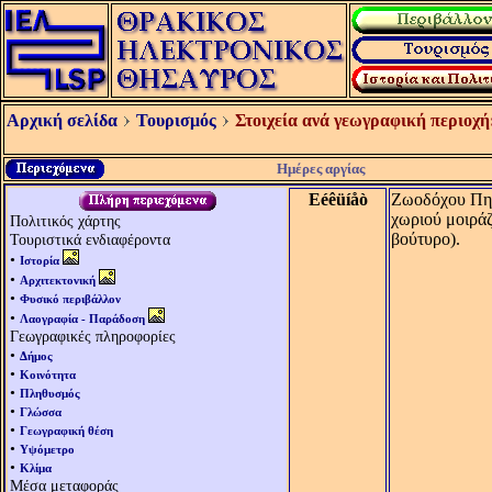
Αρχική σελίδα
Τουρισμός
Στοιχεία ανά γεωγραφική περιοχή
Ημέρες αργίας
Eéêüíåò
Ζωοδόχου Πηγή
χωριού μοιράζ
Πολιτικός χάρτης
βούτυρο).
Τουριστικά ενδιαφέροντα
•
Ιστορία
•
Αρχιτεκτονική
•
Φυσικό περιβάλλον
•
Λαογραφία - Παράδοση
Γεωγραφικές πληροφορίες
•
Δήμος
•
Κοινότητα
•
Πληθυσμός
•
Γλώσσα
•
Γεωγραφική θέση
•
Υψόμετρο
•
Κλίμα
Μέσα μεταφοράς