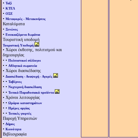
•
Ταξί
•
ΚΤΕΛ
•
ΟΣΕ
•
Μεταφορές - Μετακινήσεις
Καταλύματα
•
Ξενώνες
•
Ενοικιαζόμενα δωμάτια
Τουριστική υποδομή
Τουριστική Υποδομή
• Χώροι έκθεσης, πολιτισμού και
δημιουργίας
• •
Πολιτιστικοί σύλλογοι
• •
Αθλητικά σωματεία
• Χώροι διασκέδασης
•
Διασκέδαση - Αναψυχή - Αγορές
• •
Ταβέρνες
• •
Νυχτερινή διασκέδαση
• •
Τοπικά Παραδοσιακά προϊόντα
• Χρόνοι λειτουργίας
• •
Ωράριο καταστημάτων
• •
Ημέρες αργίας
• •
Τοπικές γιορτές
Παροχή Υπηρεσιών
•
Δήμος
•
Κοινότητα
Βιβλιογραφία