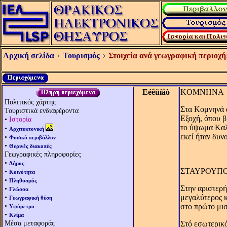
Αρχική σελίδα
Τουρισμός
Στοιχεία ανά γεωγραφική περιοχή
Eéêüíåò
KΟΜΝΗΝA
Πολιτικός χάρτης
Στα Kομνηνά α
Τουριστικά ενδιαφέροντα
Eξοχή, όπου β
•
Ιστορία
το ύψωμα Kαλέ
•
Αρχιτεκτονική
εκεί ήταν δυν
•
Φυσικό περιβάλλον
•
Θερινές διακοπές
Γεωγραφικές πληροφορίες
•
Δήμος
ΣΤΑΥΡΟΥΠ
•
Κοινότητα
•
Πληθυσμός
Στην αριστερή
•
Γλώσσα
•
μεγαλύτερος κ
Γεωγραφική θέση
•
στο πρώτο μισ
Υψόμετρο
•
Κλίμα
Μέσα μεταφοράς
Στό εσωτερικ