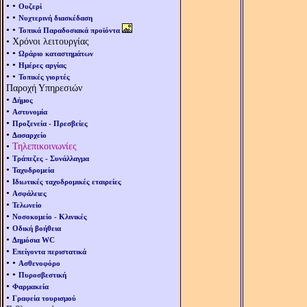
• •
Ουζερί
• •
Νυχτερινή διασκέδαση
• •
Τοπικά Παραδοσιακά προϊόντα
• Χρόνοι λειτουργίας
• •
Ωράριο καταστημάτων
• •
Ημέρες αργίας
• •
Τοπικές γιορτές
Παροχή Υπηρεσιών
•
Δήμος
•
Αστυνομία
•
Προξενεία - Πρεσβείες
•
Δασαρχείο
•
Τηλεπικοινωνίες
•
Τράπεζες - Συνάλλαγμα
•
Ταχυδρομεία
•
Ιδιωτικές ταχυδρομικές εταιρείες
•
Ασφάλειες
•
Τελωνείο
•
Νοσοκομείο - Κλινικές
•
Οδική βοήθεια
•
Δημόσια WC
•
Επείγοντα περιστατικά
• •
Ασθενοφόρο
• •
Πυροσβεστική
•
Φαρμακεία
•
Γραφεία τουρισμού