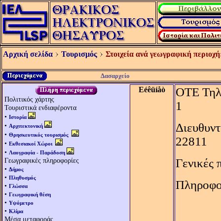
Αρχική σελίδα
Τουρισμός
Στοιχεία ανά γεωγραφική περιοχή
Δασαρχείο
Eéêüíåò
ΟΤΕ Τηλ
Πολιτικός χάρτης
1
Τουριστικά ενδιαφέροντα
•
Ιστορία
Διευθυντ
•
Αρχιτεκτονική
•
Θρησκευτικός τουρισμός
22811
•
Εκθεσιακοί Χώροι
•
Λαογραφία - Παράδοση
Γεωγραφικές πληροφορίες
Γενικές 
•
Δήμος
•
Πληθυσμός
Πληροφορ
•
Γλώσσα
•
Γεωγραφική θέση
•
Υψόμετρο
•
Κλίμα
Μέσα μεταφοράς