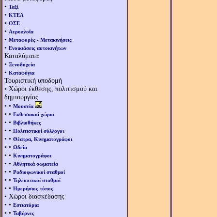
•
Ταξί
•
ΚΤΕΛ
•
ΟΣΕ
•
Αεροπλοΐα
•
Μεταφορές - Μετακινήσεις
•
Ενοικιάσεις αυτοκινήτων
Καταλύματα
•
Ξενοδοχεία
•
Καταφύγια
Τουριστική υποδομή
• Χώροι έκθεσης, πολιτισμού και
δημιουργίας
• •
Μουσεία
• •
Εκθεσιακοί χώροι
• •
Βιβλιοθήκες
• •
Πολιτιστικοί σύλλογοι
• •
Θέατρα, Κινηματογράφοι
• •
Ωδεία
• •
Κινηματογράφοι
• •
Αθλητικά σωματεία
• •
Ραδιοφωνικοί σταθμοί
• •
Τηλεοπτικοί σταθμοί
• •
Ημερήσιος τύπος
• Χώροι διασκέδασης
• •
Εστιατόρια
• •
Ταβέρνες