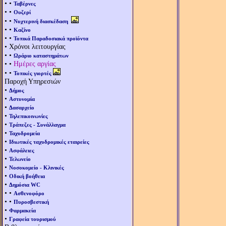
• •
Ταβέρνες
• •
Ουζερί
• •
Νυχτερινή διασκέδαση
• •
Καζίνο
• •
Τοπικά Παραδοσιακά προϊόντα
• Χρόνοι λειτουργίας
• •
Ωράριο καταστημάτων
• •
Ημέρες αργίας
• •
Τοπικές γιορτές
Παροχή Υπηρεσιών
•
Δήμος
•
Αστυνομία
•
Δασαρχείο
•
Τηλεπικοινωνίες
•
Τράπεζες - Συνάλλαγμα
•
Ταχυδρομεία
•
Ιδιωτικές ταχυδρομικές εταιρείες
•
Ασφάλειες
•
Τελωνείο
•
Νοσοκομείο - Κλινικές
•
Οδική βοήθεια
•
Δημόσια WC
• •
Ασθενοφόρο
• •
Πυροσβεστική
•
Φαρμακεία
•
Γραφεία τουρισμού