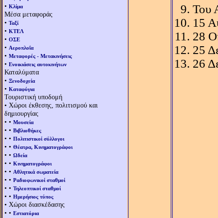
•
Του 
Κλίμα
Μέσα μεταφοράς
15 Α
•
Ταξί
•
ΚΤΕΛ
28 Ο
•
ΟΣΕ
•
25 Δ
Αεροπλοΐα
•
Μεταφορές - Μετακινήσεις
26 Δ
•
Ενοικιάσεις αυτοκινήτων
Καταλύματα
•
Ξενοδοχεία
•
Καταφύγια
Τουριστική υποδομή
• Χώροι έκθεσης, πολιτισμού και
δημιουργίας
• •
Μουσεία
• •
Βιβλιοθήκες
• •
Πολιτιστικοί σύλλογοι
• •
Θέατρα, Κινηματογράφοι
• •
Ωδεία
• •
Κινηματογράφοι
• •
Αθλητικά σωματεία
• •
Ραδιοφωνικοί σταθμοί
• •
Τηλεοπτικοί σταθμοί
• •
Ημερήσιος τύπος
• Χώροι διασκέδασης
• •
Εστιατόρια