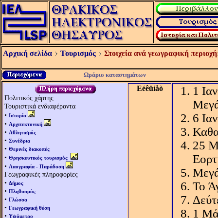
Αρχική σελίδα
Τουρισμός
Στοιχεία ανά γεωγραφική περιοχή
Ωράριο καταστημάτων
Eéêüíåò
1 Ια
Πολιτικός χάρτης
Μεγά
Τουριστικά ενδιαφέροντα
•
6 Ια
Ιστορία
•
Αρχιτεκτονική
Καθα
•
Αθλητισμός
•
Συνέδρια
25 Μ
•
Θερινές διακοπές
Εορτ
•
Θρησκευτικός τουρισμός
•
Λαογραφία - Παράδοση
Μεγά
Γεωγραφικές πληροφορίες
•
Το Ά
Δήμος
•
Πληθυσμός
Δεύτ
•
Γλώσσα
•
Γεωγραφική θέση
1 Μά
•
Υψόμετρο