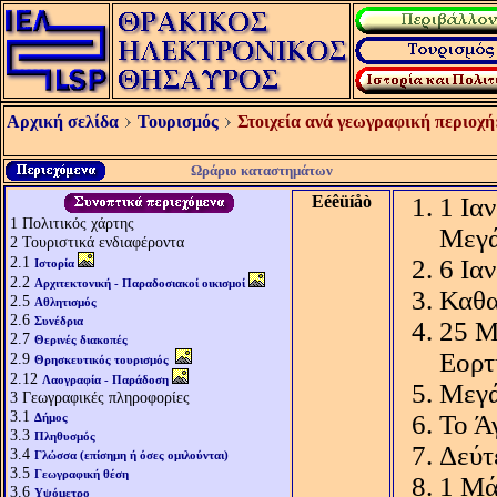
Αρχική σελίδα
Τουρισμός
Στοιχεία ανά γεωγραφική περιοχή
Ωράριο καταστημάτων
Eéêüíåò
1 Ια
1
Πολιτικός χάρτης
Μεγά
2
Τουριστικά ενδιαφέροντα
2.1
6 Ια
Ιστορία
2.2
Αρχιτεκτονική - Παραδοσιακοί οικισμοί
Καθα
2.5
Αθλητισμός
2.6
Συνέδρια
25 Μ
2.7
Θερινές διακοπές
Εορτ
2.9
Θρησκευτικός τουρισμός
2.12
Λαογραφία - Παράδοση
Μεγά
3
Γεωγραφικές πληροφορίες
3.1
Το Ά
Δήμος
3.3
Πληθυσμός
Δεύτ
3.4
Γλώσσα (επίσημη ή όσες ομιλούνται)
3.5
Γεωγραφική θέση
1 Μά
3.6
Υψόμετρο