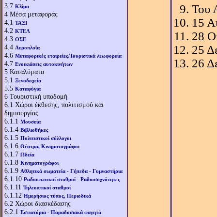
3.7
Του 
Κλίμα
4
Μέσα μεταφοράς
15 Α
4.1
ΤΑΞΙ
4.2
ΚΤΕΛ
28 Ο
4.3
ΟΣΕ
4.4
25 Δ
Αεροπλοΐα
4.6
Μεταφορικές εταιρείες/Τουριστικά λεωφορεία
26 Δ
4.7
Ενοικιάσεις αυτοκινήτων
5
Καταλύματα
5.1
Ξενοδοχεία
5.5
Καταφύγια
6
Τουριστική υποδομή
6.1
Χώροι έκθεσης, πολιτισμού και
δημιουργίας
6.1.1
Μουσεία
6.1.4
Βιβλιοθήκες
6.1.5
Πολιτιστικοί σύλλογοι
6.1.6
Θέατρα, Κινηματογράφοι
6.1.7
Ωδεία
6.1.8
Κινηματογράφοι
6.1.9
Αθλητικά σωματεία - Γήπεδα - Γυμναστήρια
6.1.10
Ραδιοφωνικοί σταθμοί - Ραδιοσυχνότητες
6.1.11
Τηλεοπτικοί σταθμοί
6.1.12
Ημερήσιος τύπος, Περιοδικά
6.2
Χώροι διασκέδασης
6.2.1
Εστιατόρια - Παραδοσιακά φαγητά