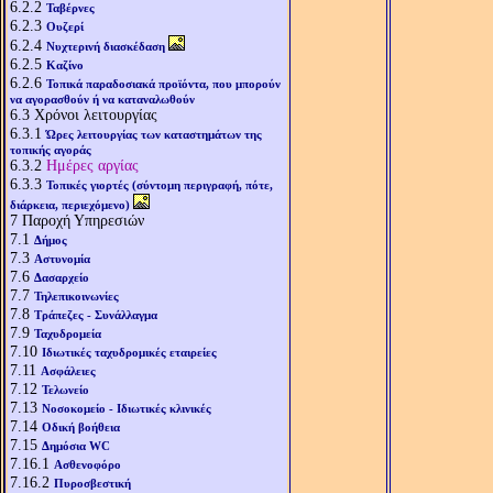
6.2.2
Ταβέρνες
6.2.3
Ουζερί
6.2.4
Νυχτερινή διασκέδαση
6.2.5
Καζίνο
6.2.6
Τοπικά παραδοσιακά προϊόντα, που μπορούν
να αγορασθούν ή να καταναλωθούν
6.3
Χρόνοι λειτουργίας
6.3.1
Ώρες λειτουργίας των καταστημάτων της
τοπικής αγοράς
6.3.2
Ημέρες αργίας
6.3.3
Τοπικές γιορτές (σύντομη περιγραφή, πότε,
διάρκεια, περιεχόμενο)
7
Παροχή Υπηρεσιών
7.1
Δήμος
7.3
Αστυνομία
7.6
Δασαρχείο
7.7
Τηλεπικοινωνίες
7.8
Τράπεζες - Συνάλλαγμα
7.9
Ταχυδρομεία
7.10
Ιδιωτικές ταχυδρομικές εταιρείες
7.11
Ασφάλειες
7.12
Τελωνείο
7.13
Νοσοκομείο - Ιδιωτικές κλινικές
7.14
Οδική βοήθεια
7.15
Δημόσια WC
7.16.1
Ασθενοφόρο
7.16.2
Πυροσβεστική