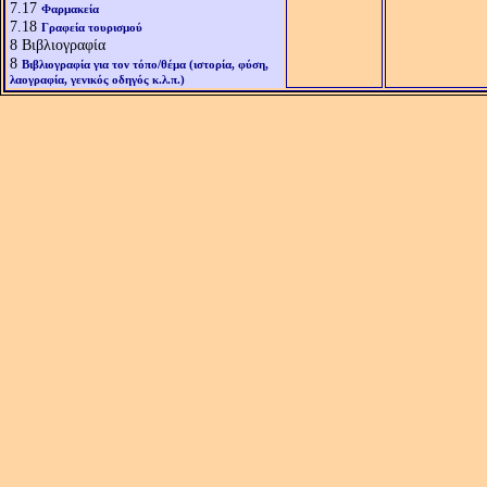
7.17
Φαρμακεία
7.18
Γραφεία τουρισμού
8
Βιβλιογραφία
8
Βιβλιογραφία για τον τόπο/θέμα (ιστορία, φύση,
λαογραφία, γενικός οδηγός κ.λ.π.)