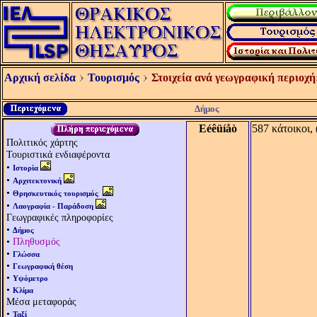
Αρχική σελίδα
Τουρισμός
Στοιχεία ανά γεωγραφική περιοχή
Δήμος
Eéêüíåò
587 κάτοικοι,
Πολιτικός χάρτης
Τουριστικά ενδιαφέροντα
•
Ιστορία
•
Αρχιτεκτονική
•
Θρησκευτικός τουρισμός
•
Λαογραφία - Παράδοση
Γεωγραφικές πληροφορίες
•
Δήμος
•
Πληθυσμός
•
Γλώσσα
•
Γεωγραφική θέση
•
Υψόμετρο
•
Κλίμα
Μέσα μεταφοράς
•
Ταξί