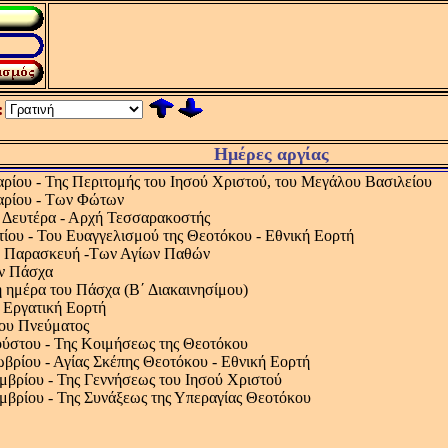
:
Ημέρες αργίας
αρίου - Της Περιτομής του Ιησού Χριστού, του Μεγάλου Βασιλείου
αρίου - Των Φώτων
 Δευτέρα - Αρχή Τεσσαρακοστής
ίου - Του Ευαγγελισμού της Θεοτόκου - Εθνική Εορτή
 Παρασκευή -Των Αγίων Παθών
ον Πάσχα
 ημέρα του Πάσχα (Β΄ Διακαινησίμου)
 Εργατική Εορτή
ου Πνεύματος
ύστου - Της Κοιμήσεως της Θεοτόκου
βρίου - Αγίας Σκέπης Θεοτόκου - Εθνική Εορτή
μβρίου - Της Γεννήσεως του Ιησού Χριστού
μβρίου - Της Συνάξεως της Υπεραγίας Θεοτόκου