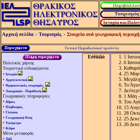
Αρχική σελίδα
Τουρισμός
Στοιχεία ανά γεωγραφική περιοχή
Τοπικά Παραδοσιακά προϊόντα
Eéêüíåò
1 Ιανου
6 Ιανου
Πολιτικός χάρτης
Καθαρά
Τουριστικά ενδιαφέροντα
25 Μαρτ
•
Ιστορία
Μεγάλη
•
Αρχιτεκτονική
Το Άγι
•
Θρησκευτικός τουρισμός
Δεύτερη
•
Λαογραφία - Παράδοση
Γεωγραφικές πληροφορίες
1 Μάη -
•
Του Αγί
Δήμος
•
15 Αυγο
Πληθυσμός
•
Γλώσσα
28 Οκτω
•
Γεωγραφική θέση
25 Δεκε
•
Υψόμετρο
26 Δεκε
•
Κλίμα
Μέσα μεταφοράς
•
Ταξί