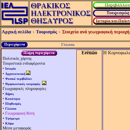
Αρχική σελίδα
Τουρισμός
Στοιχεία ανά γεωγραφική περιοχή
Γλώσσα
Eéêüíåò
Η Κορνοφωλιά 
Πολιτικός χάρτης
Τουριστικά ενδιαφέροντα
•
Ιστορία
•
Αρχιτεκτονική
•
Φυσικό περιβάλλον
•
Θρησκευτικός τουρισμός
Γεωγραφικές πληροφορίες
•
Δήμος
•
Κοινότητα
•
Πληθυσμός
•
Γλώσσα
•
Γεωγραφική θέση
•
Υψόμετρο
•
Κλίμα
Μέσα μεταφοράς