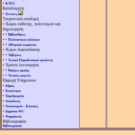
•
ΚΤΕΛ
Καταλύματα
•
Ξενώνες
Τουριστική υποδομή
• Χώροι έκθεσης, πολιτισμού και
δημιουργίας
• •
Βιβλιοθήκες
• •
Πολιτιστικοί σύλλογοι
• •
Αθλητικά σωματεία
• Χώροι διασκέδασης
• •
Ταβέρνες
• •
Τοπικά Παραδοσιακά προϊόντα
• Χρόνοι λειτουργίας
• •
Ημέρες αργίας
• •
Τοπικές γιορτές
Παροχή Υπηρεσιών
•
Δήμος
•
Κοινότητα
•
Ταχυδρομεία
•
Ασφάλειες
•
Νοσοκομείο - Κλινικές
•
Δημόσια WC
•
Φαρμακεία
Βιβλιογραφία
Βιβλιογραφία