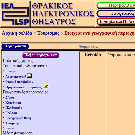
Αρχική σελίδα
Τουρισμός
Στοιχεία ανά γεωγραφική περιοχή
Φαρμακεία
Eéêüíåò
"Θρακιώτικα 
Πολιτικός χάρτης
Τουριστικά ενδιαφέροντα
•
Ιστορία
•
Αρχιτεκτονική
•
Φυσικό περιβάλλον
•
Θρησκευτικός τουρισμός
Γεωγραφικές πληροφορίες
•
Δήμος
•
Κοινότητα
•
Πληθυσμός
•
Γλώσσα
•
Γεωγραφική θέση
•
Υψόμετρο
•
Κλίμα
Μέσα μεταφοράς