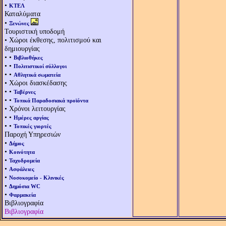
•
ΚΤΕΛ
Καταλύματα
•
Ξενώνες
Τουριστική υποδομή
• Χώροι έκθεσης, πολιτισμού και
δημιουργίας
• •
Βιβλιοθήκες
• •
Πολιτιστικοί σύλλογοι
• •
Αθλητικά σωματεία
• Χώροι διασκέδασης
• •
Ταβέρνες
• •
Τοπικά Παραδοσιακά προϊόντα
• Χρόνοι λειτουργίας
• •
Ημέρες αργίας
• •
Τοπικές γιορτές
Παροχή Υπηρεσιών
•
Δήμος
•
Κοινότητα
•
Ταχυδρομεία
•
Ασφάλειες
•
Νοσοκομείο - Κλινικές
•
Δημόσια WC
•
Φαρμακεία
Βιβλιογραφία
Βιβλιογραφία