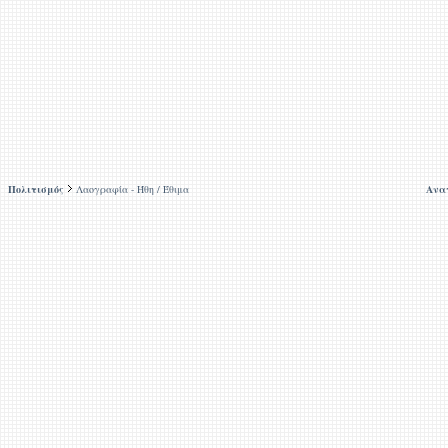
Πολιτισμός
Λαογραφία - Ήθη / Έθιμα
Ανα