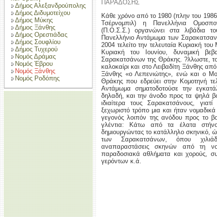
ΠΑΡΑΔΟΣΗΣ
Δήμος Αλεξανδρούπολης
Δήμος Διδυμοτείχου
Κάθε χρόνο από το 1980 (πλην του 1986
Δήμος Μύκης
Τσέρνομπιλ) η Πανελλήνια Ομοσπο
Δήμος Ξάνθης
(Π.Ο.Σ.Σ.) οργανώνει στα λιβάδια τ
Δήμος Ορεστιάδας
Πανελλήνιο Αντάμωμα των Σαρακατσαναί
Δήμος Σουφλίου
2004 τελείτο την τελευταία Κυριακή του
Δήμος Τυχερού
Κυριακή του Ιουνίου, δυναμική βε
Νομός Δράμας
Σαρακατσάνων της Θράκης. ?λλωστε, τ
Νομός Έβρου
καλοκαίρι και στο Λειβαδίτη Ξάνθης α
Νομός Ξάνθης
Ξάνθης «ο Λεπενιώτης», ενώ και ο Μ
Νομός Ροδόπης
Θράκης που εδρεύει στην Κομοτηνή τελ
Αντάμωμα σηματοδοτούσε την εγκατά
δηλαδή, και την άνοδο προς τα ψηλά β
ιδιαίτερα τους Σαρακατσάνους, για
ξεχωριστό τρόπο μια και ήταν νομαδικά
γεγονός λοιπόν της ανόδου προς το βο
γλέντια: Κάτω από τα έλατα στήνο
δημιουργώντας το κατάλληλο σκηνικό, ώ
των Σαρακατσάνων, όπου χιλιάδ
αναπαραστάσεις σκηνών από τη νο
παραδοσιακά αθλήματα και χορούς, σ
γερόντων κ.ά.