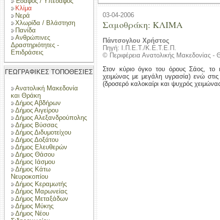
Έδαφος / Υπέδαφος
Κλίμα
03-04-2006
Νερά
Σαμοθράκη: ΚΛΙΜΑ
Χλωρίδα / Βλάστηση
Πανίδα
Ανθρώπινες
Πάντσογλου Χρήστος
Δραστηριότητες -
Πηγή: Ι.Π.Ε.Τ./Κ.Ε.Τ.Ε.Π.
Επιδράσεις
© Περιφέρεια Ανατολικής Μακεδονίας - 
Στον κύριο όγκο του όρους Σάος, το κ
ΓΕΩΓΡΑΦΙΚΕΣ ΤΟΠΟΘΕΣΙΕΣ
χειμώνας με μεγάλη υγρασία) ενώ στις 
(δροσερό καλοκαίρι και ψυχρός χειμώνας
Ανατολική Μακεδονία
και Θράκη
Δήμος Αβδήρων
Δήμος Αιγείρου
Δήμος Αλεξανδρούπολης
Δήμος Βύσσας
Δήμος Διδυμοτείχου
Δήμος Δοξάτου
Δήμος Ελευθερών
Δήμος Θάσου
Δήμος Ιάσμου
Δήμος Κάτω
Νευροκοπίου
Δήμος Κεραμωτής
Δήμος Μαρωνείας
Δήμος Μεταξάδων
Δήμος Μύκης
Δήμος Νέου