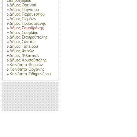
Σιδηροχωρίου
Δήμος Ορεινού
Δήμος Παγγαίου
Δήμος Παρανεστίου
Δήμος Πιερέων
Δήμος Προσοτσάνης
Δήμος Σαμοθράκης
Δήμος Σουφλίου
Δήμος Σταυρούπολης
Δήμος Σώστου
Δήμος Τοπείρου
Δήμος Φερών
Δήμος Φιλίππων
Δήμος Χρυσούπολης
Κοινότητα Θερμών
Κοινότητα Οργάνης
Κοινότητα Σιδηρονέρου