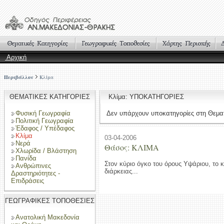
Αρχική
Περιβάλλον
Κλίμα
ΘΕΜΑΤΙΚΕΣ ΚΑΤΗΓΟΡΙΕΣ
Κλίμα: ΥΠΟΚΑΤΗΓΟΡΙΕΣ
Φυσική Γεωγραφία
Δεν υπάρχουν υποκατηγορίες στη Θεματ
Πολιτική Γεωγραφία
Έδαφος / Υπέδαφος
Κλίμα
03-04-2006
Νερά
Θάσος: ΚΛΙΜΑ
Χλωρίδα / Βλάστηση
Πανίδα
Στον κύριο όγκο του όρους Υψάριου, το κ
Ανθρώπινες
διάρκειας...
Δραστηριότητες -
Επιδράσεις
ΓΕΩΓΡΑΦΙΚΕΣ ΤΟΠΟΘΕΣΙΕΣ
Ανατολική Μακεδονία