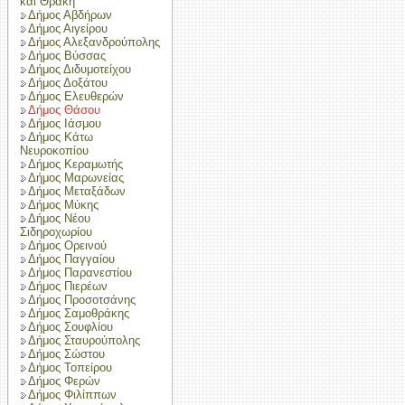
και Θράκη
Δήμος Αβδήρων
Δήμος Αιγείρου
Δήμος Αλεξανδρούπολης
Δήμος Βύσσας
Δήμος Διδυμοτείχου
Δήμος Δοξάτου
Δήμος Ελευθερών
Δήμος Θάσου
Δήμος Ιάσμου
Δήμος Κάτω
Νευροκοπίου
Δήμος Κεραμωτής
Δήμος Μαρωνείας
Δήμος Μεταξάδων
Δήμος Μύκης
Δήμος Νέου
Σιδηροχωρίου
Δήμος Ορεινού
Δήμος Παγγαίου
Δήμος Παρανεστίου
Δήμος Πιερέων
Δήμος Προσοτσάνης
Δήμος Σαμοθράκης
Δήμος Σουφλίου
Δήμος Σταυρούπολης
Δήμος Σώστου
Δήμος Τοπείρου
Δήμος Φερών
Δήμος Φιλίππων