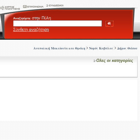
στην Πύλη
Αναζητήστε
Σύνθετη αναζήτηση
Ανατολική Μακεδονία και Θράκη
Νομός Καβάλας
Δήμος Θάσου
Ολες οι κατηγορίες