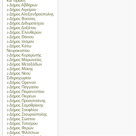
και Θράκη
Δήμος Αβδήρων
Δήμος Αιγείρου
Δήμος Αλεξανδρούπολης
Δήμος Βύσσας
Δήμος Διδυμοτείχου
Δήμος Δοξάτου
Δήμος Ελευθερών
Δήμος Θάσου
Δήμος Ιάσμου
Δήμος Κάτω
Νευροκοπίου
Δήμος Κεραμωτής
Δήμος Μαρωνείας
Δήμος Μεταξάδων
Δήμος Μύκης
Δήμος Νέου
Σιδηροχωρίου
Δήμος Ορεινού
Δήμος Παγγαίου
Δήμος Παρανεστίου
Δήμος Πιερέων
Δήμος Προσοτσάνης
Δήμος Σαμοθράκης
Δήμος Σουφλίου
Δήμος Σταυρούπολης
Δήμος Σώστου
Δήμος Τοπείρου
Δήμος Φερών
Δήμος Φιλίππων