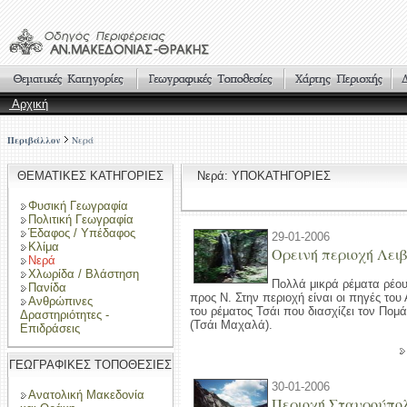
Αρχική
Περιβάλλον
Νερά
ΘΕΜΑΤΙΚΕΣ ΚΑΤΗΓΟΡΙΕΣ
Νερά: ΥΠΟΚΑΤΗΓΟΡΙΕΣ
Φυσική Γεωγραφία
Πολιτική Γεωγραφία
Έδαφος / Υπέδαφος
29-01-2006
Κλίμα
Ορεινή περιοχή Λει
Νερά
Χλωρίδα / Βλάστηση
Πολλά μικρά ρέματα ρέου
Πανίδα
προς Ν. Στην περιοχή είναι οι πηγές του
Ανθρώπινες
του ρέματος Τσάι που διασχίζει τον Πομ
Δραστηριότητες -
(Τσάι Μαχαλά).
Επιδράσεις
ΓΕΩΓΡΑΦΙΚΕΣ ΤΟΠΟΘΕΣΙΕΣ
30-01-2006
Ανατολική Μακεδονία
Περιοχή Σταυρούπο