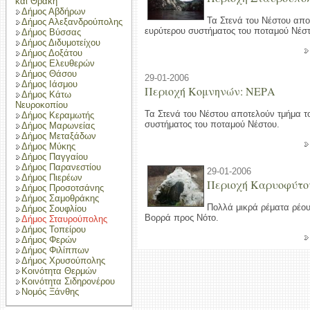
και Θράκη
Δήμος Αβδήρων
Τα Στενά του Νέστου απο
Δήμος Αλεξανδρούπολης
ευρύτερου συστήματος του ποταμού Νέστ
Δήμος Βύσσας
Δήμος Διδυμοτείχου
Δήμος Δοξάτου
Δήμος Ελευθερών
Δήμος Θάσου
29-01-2006
Δήμος Ιάσμου
Περιοχή Κομνηνών: ΝΕΡΑ
Δήμος Κάτω
Νευροκοπίου
Τα Στενά του Νέστου αποτελούν τμήμα τ
Δήμος Κεραμωτής
συστήματος του ποταμού Νέστου.
Δήμος Μαρωνείας
Δήμος Μεταξάδων
Δήμος Μύκης
Δήμος Παγγαίου
Δήμος Παρανεστίου
29-01-2006
Δήμος Πιερέων
Περιοχή Καρυοφύτο
Δήμος Προσοτσάνης
Δήμος Σαμοθράκης
Πολλά μικρά ρέματα ρέο
Δήμος Σουφλίου
Βορρά προς Νότο.
Δήμος Σταυρούπολης
Δήμος Τοπείρου
Δήμος Φερών
Δήμος Φιλίππων
Δήμος Χρυσούπολης
Κοινότητα Θερμών
Κοινότητα Σιδηρονέρου
Νομός Ξάνθης