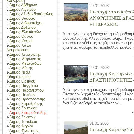
και Θράκη
Δήμος Αβδήρων
29-01-2006
Δήμος Αιγείρου
Περιοχή Σταυρούπολ
Δήμος Αλεξανδρούπολης
ΑΝΘΡΩΠΙΝΕΣ ΔΡΑΣ
Δήμος Βύσσας
Δήμος Διδυμοτείχου
ΕΠΙΔΡΑΣΕΙΣ
Δήμος Δοξάτου
Δήμος Ελευθερών
Από την περιοχή διέρχεται η σιδηροδρομ
Δήμος Θάσου
Θεσσαλονίκης-Αλεξανδρούπολης. Η γραμ
Δήμος Ιάσμου
κατασκευασθεί στις αρχές του αιώνα μα
Δήμος Κάτω
έχει θίξει σοβαρά το περιβάλλον καθώς π
Νευροκοπίου
Δήμος Κεραμωτής
Δήμος Μαρωνείας
Δήμος Μεταξάδων
Δήμος Μύκης
29-01-2006
Δήμος Νέου
Περιοχή Κομνηνών
Σιδηροχωρίου
ΔΡΑΣΤΗΡΙΟΤΗΤΕΣ -
Δήμος Ορεινού
Δήμος Παγγαίου
Από την περιοχή διέρχεται η σιδηροδρομ
Δήμος Παρανεστίου
Θεσσαλονίκης-Αλεξανδρούπολης. Η γραμ
Δήμος Πιερέων
κατασκευασθεί στις αρχές του αιώνα μα
Δήμος Προσοτσάνης
έχει θίξει σοβαρά το περιβάλλον...
Δήμος Σαμοθράκης
Δήμος Σουφλίου
Δήμος Σταυρούπολης
Δήμος Σώστου
Δήμος Τοπείρου
31-01-2006
Δήμος Φερών
Περιοχή Καρυοφύτ
Δήμος Φιλίππων