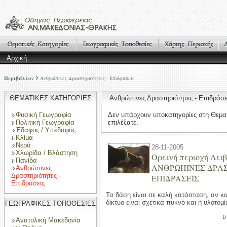
Αρχική
Περιβάλλον
Ανθρώπινες Δραστηριότητες - Επιδράσεις
ΘΕΜΑΤΙΚΕΣ ΚΑΤΗΓΟΡΙΕΣ
Ανθρώπινες Δραστηριότητες - Επιδρά
Φυσική Γεωγραφία
Δεν υπάρχουν υποκατηγορίες στη Θεμα
Πολιτική Γεωγραφία
επιλέξατε.
Έδαφος / Υπέδαφος
Κλίμα
Νερά
28-11-2005
Χλωρίδα / Βλάστηση
Ορεινή περιοχή Λειβ
Πανίδα
ΑΝΘΡΩΠΙΝΕΣ ΔΡΑΣ
Ανθρώπινες
Δραστηριότητες -
ΕΠΙΔΡΑΣΕΙΣ
Επιδράσεις
Τα δάση είναι σε καλή κατάσταση, αν κα
δίκτυο είναι σχετικά πυκνό και η υλοτομ
ΓΕΩΓΡΑΦΙΚΕΣ ΤΟΠΟΘΕΣΙΕΣ
Ανατολική Μακεδονία