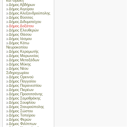
και Θράκη
Δήμος Αβδήρων
Δήμος Αιγείρου
Δήμος Αλεξανδρούπολης
Δήμος Βύσσας
Δήμος Διδυμοτείχου
Δήμος Δοξάτου
Δήμος Ελευθερών
Δήμος Θάσου
Δήμος Ιάσμου
Δήμος Κάτω
Νευροκοπίου
Δήμος Κεραμωτής
Δήμος Μαρωνείας
Δήμος Μεταξάδων
Δήμος Μύκης
Δήμος Νέου
Σιδηροχωρίου
Δήμος Ορεινού
Δήμος Παγγαίου
Δήμος Παρανεστίου
Δήμος Πιερέων
Δήμος Προσοτσάνης
Δήμος Σαμοθράκης
Δήμος Σουφλίου
Δήμος Σταυρούπολης
Δήμος Σώστου
Δήμος Τοπείρου
Δήμος Φερών
Δήμος Φιλίππων