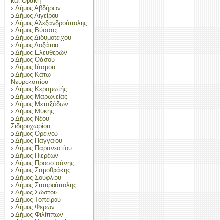
και Θράκη
Δήμος Αβδήρων
Δήμος Αιγείρου
Δήμος Αλεξανδρούπολης
Δήμος Βύσσας
Δήμος Διδυμοτείχου
Δήμος Δοξάτου
Δήμος Ελευθερών
Δήμος Θάσου
Δήμος Ιάσμου
Δήμος Κάτω
Νευροκοπίου
Δήμος Κεραμωτής
Δήμος Μαρωνείας
Δήμος Μεταξάδων
Δήμος Μύκης
Δήμος Νέου
Σιδηροχωρίου
Δήμος Ορεινού
Δήμος Παγγαίου
Δήμος Παρανεστίου
Δήμος Πιερέων
Δήμος Προσοτσάνης
Δήμος Σαμοθράκης
Δήμος Σουφλίου
Δήμος Σταυρούπολης
Δήμος Σώστου
Δήμος Τοπείρου
Δήμος Φερών
Δήμος Φιλίππων