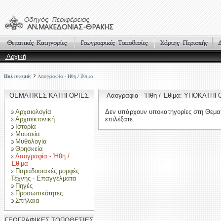
Αρχική
Πολιτισμός
Λαογραφία - Ήθη / Έθιμα
ΘΕΜΑΤΙΚΕΣ ΚΑΤΗΓΟΡΙΕΣ
Λαογραφία - Ήθη / Έθιμα: ΥΠΟΚΑΤΗΓ
Αρχαιολογία
Δεν υπάρχουν υποκατηγορίες στη Θεμα
Αρχιτεκτονική
επιλέξατε.
Ιστορία
Μουσεία
Μυθολογία
Θρησκεία
Λαογραφία - Ήθη /
Έθιμα
Παραδοσιακές μορφές
Τέχνης - Επαγγέλματα
Πηγές
Προσωπικότητες
Σπήλαια
ΓΕΩΓΡΑΦΙΚΕΣ ΤΟΠΟΘΕΣΙΕΣ